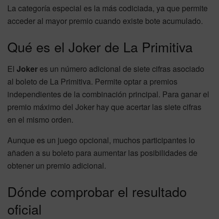
La categoría especial es la más codiciada, ya que permite
acceder al mayor premio cuando existe bote acumulado.
Qué es el Joker de La Primitiva
El
Joker
es un número adicional de siete cifras asociado
al boleto de La Primitiva. Permite optar a premios
independientes de la combinación principal. Para ganar el
premio máximo del Joker hay que acertar las siete cifras
en el mismo orden.
Aunque es un juego opcional, muchos participantes lo
añaden a su boleto para aumentar las posibilidades de
obtener un premio adicional.
Dónde comprobar el resultado
oficial