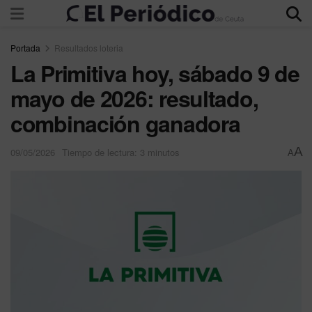
Portada
Resultados loteria
La Primitiva hoy, sábado 9 de
mayo de 2026: resultado,
combinación ganadora
A
09/05/2026
Tiempo de lectura: 3 minutos
A