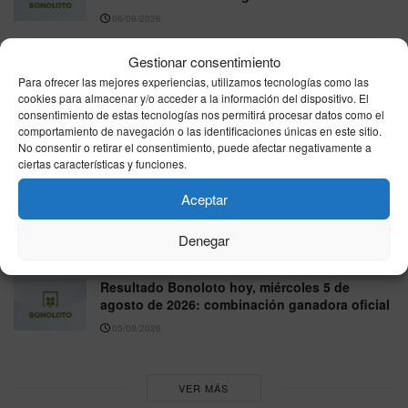
06/08/2026
Resultados ONCE hoy, jueves 6 de agosto de
Gestionar consentimiento
2026: todos los sorteos del día
Para ofrecer las mejores experiencias, utilizamos tecnologías como las
06/08/2026
cookies para almacenar y/o acceder a la información del dispositivo. El
consentimiento de estas tecnologías nos permitirá procesar datos como el
comportamiento de navegación o las identificaciones únicas en este sitio.
Resultado EuroDreams hoy, jueves 6 de
No consentir o retirar el consentimiento, puede afectar negativamente a
agosto de 2026: combinación ganadora oficial
ciertas características y funciones.
06/08/2026
Aceptar
Resultados de la lotería de ayer, miércoles 5 de
agosto de 2026
Denegar
06/08/2026
Resultado Bonoloto hoy, miércoles 5 de
agosto de 2026: combinación ganadora oficial
05/08/2026
VER MÁS