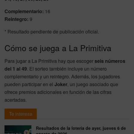
Complementario:
16
Reintegro:
9
* Resultado pendiente de publicación oficial.
Cómo se juega a La Primitiva
Para jugar a La Primitiva hay que escoger
seis números
del 1 al 49
. El sorteo también incluye un número
complementario y un reintegro. Además, los jugadores
pueden participar en el
Joker
, un juego asociado que
ofrece premios adicionales en función de las cifras
acertadas.
Te interesa
Resultados de la lotería de ayer, jueves 6 de
agosto de 2026