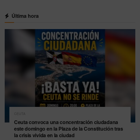
Última hora
CEUTA
Ceuta convoca una concentración ciudadana
este domingo en la Plaza de la Constitución tras
la crisis vivida en la ciudad