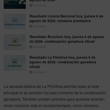
07/08/2026
Resultado Lotería Nacional hoy, jueves 6 de
agosto de 2026: números premiados
06/08/2026
Resultado Bonoloto hoy, jueves 6 de agosto
de 2026: combinación ganadora oficial
06/08/2026
Resultado La Primitiva hoy, jueves 6 de
agosto de 2026: combinación ganadora
oficial
06/08/2026
La apuesta básica de La Primitiva permite optar al bote
principal si se aciertan los seis números de la combinación
ganadora. También existen premios para quienes acierten
cinco números más el complementario, cinco números,