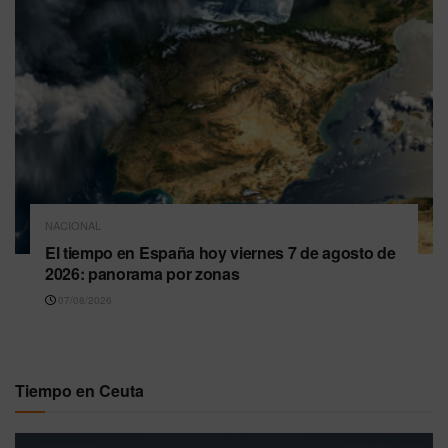
NACIONAL
El tiempo en España hoy viernes 7 de agosto de
2026: panorama por zonas
07/08/2026
Tiempo en Ceuta