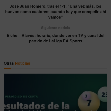
José Juan Romero, tras el 1-1: “Una vez más, los
huevos como castores; cuando hay que competir, ahí
vamos”
Siguiente noticia
Elche – Alavés: horario, dónde ver en TV y canal del
partido de LaLiga EA Sports
Otras
Noticias