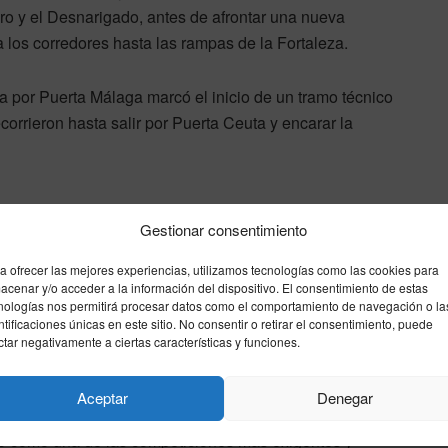
aro y el Desnarigado, antes de afrontar una nueva
 los corredores hasta las rampas de la Fortaleza.
da por Puerta Málaga marcó el inicio de un tramo técnico
corrieron hasta salir por Puerta Ceuta y encarar la
antes a través del Parque de San Amaro, el histórico paso
Gestionar consentimiento
exigente recta final por los bajos de la Marina y el
a ofrecer las mejores experiencias, utilizamos tecnologías como las cookies para
ico entregado animó con fuerza a los atletas en sus
acenar y/o acceder a la información del dispositivo. El consentimiento de estas
nologías nos permitirá procesar datos como el comportamiento de navegación o la
ntificaciones únicas en este sitio. No consentir o retirar el consentimiento, puede
ctar negativamente a ciertas características y funciones.
do
Aceptar
Denegar
io como una de las competiciones más exigentes y