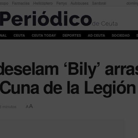
scopo
Farmacias
Helicóptero
Ferrys
Autobuses
Santoral
doming
ONAL
CEUTA
CEUTA TODAY
DEPORTES
AD CEUTA
SOCIEDAD
elam ‘Bily’ arras
 Cuna de la Legión
A
3 minutos
A