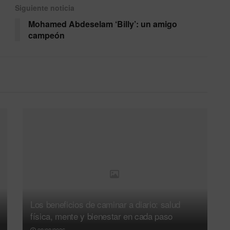
Siguiente noticia
Mohamed Abdeselam ‘Billy’: un amigo
campeón
Los beneficios de caminar a diario: salud
física, mente y bienestar en cada paso
08/08/2026