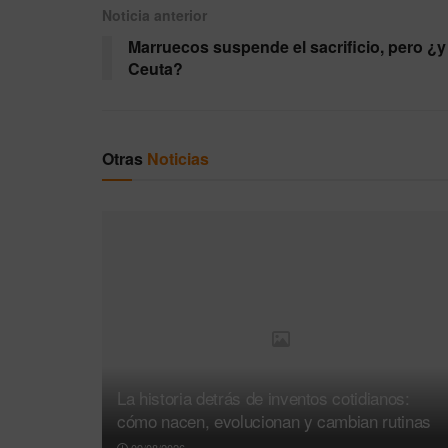
Noticia anterior
Marruecos suspende el sacrificio, pero ¿y
Ceuta?
Otras
Noticias
La historia detrás de inventos cotidianos:
cómo nacen, evolucionan y cambian rutinas
09/08/2026