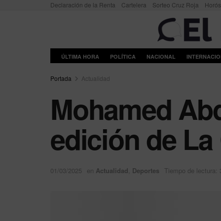
Declaración de la Renta
Cartelera
Sorteo Cruz Roja
Horó
ÚLTIMA HORA
POLÍTICA
NACIONAL
INTERNACI
Portada
Actualidad
Mohamed Abdes
edición de La
01/03/2025
en
Actualidad
,
Deportes
Tiempo de lectura: 