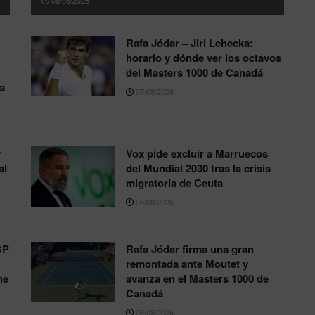
Rafa Jódar – Jiri Lehecka:
horario y dónde ver los octavos
del Masters 1000 de Canadá
ja
07/08/2026
r
Vox pide excluir a Marruecos
al
del Mundial 2030 tras la crisis
migratoria de Ceuta
06/08/2026
GP
Rafa Jódar firma una gran
remontada ante Moutet y
ne
avanza en el Masters 1000 de
Canadá
06/08/2026