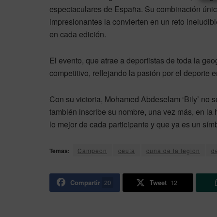
espectaculares de España. Su combinación única
impresionantes la convierten en un reto ineludi
en cada edición.
El evento, que atrae a deportistas de toda la geo
competitivo, reflejando la pasión por el deporte e
Con su victoria, Mohamed Abdeselam ‘Bily’ no so
también inscribe su nombre, una vez más, en la h
lo mejor de cada participante y que ya es un sí
Temas:
Campeon
ceuta
cuna de la legion
d
Compartir
20
Tweet
12