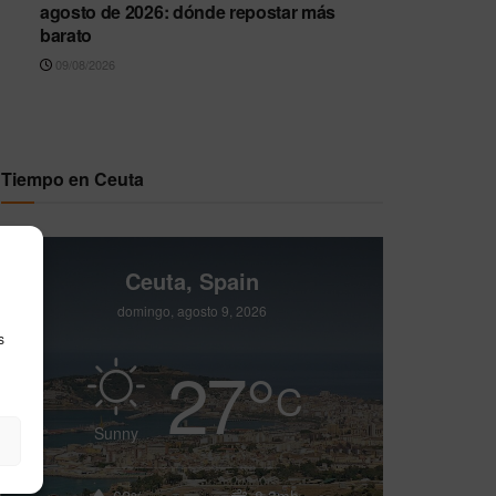
agosto de 2026: dónde repostar más
barato
09/08/2026
Tiempo en Ceuta
Ceuta, Spain
domingo, agosto 9, 2026
s
27
°
C
Sunny