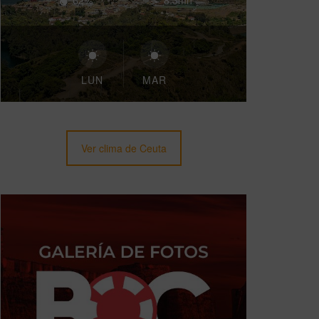
62%
8.3mh
LUN
MAR
Ver clima de Ceuta