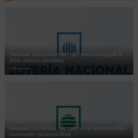
Resultado Lotería Nacional hoy, jueves 6 de agosto de
2026: números premiados
06/08/2026
Resultado La Primitiva hoy, jueves 6 de agosto de 2026:
combinación ganadora oficial