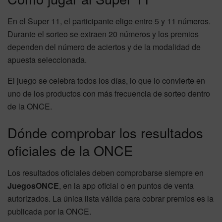
En el Super 11, el participante elige entre 5 y 11 números.
Durante el sorteo se extraen 20 números y los premios
dependen del número de aciertos y de la modalidad de
apuesta seleccionada.
El juego se celebra todos los días, lo que lo convierte en
uno de los productos con más frecuencia de sorteo dentro
de la ONCE.
Dónde comprobar los resultados
oficiales de la ONCE
Los resultados oficiales deben comprobarse siempre en
JuegosONCE
, en la app oficial o en puntos de venta
autorizados. La única lista válida para cobrar premios es la
publicada por la ONCE.