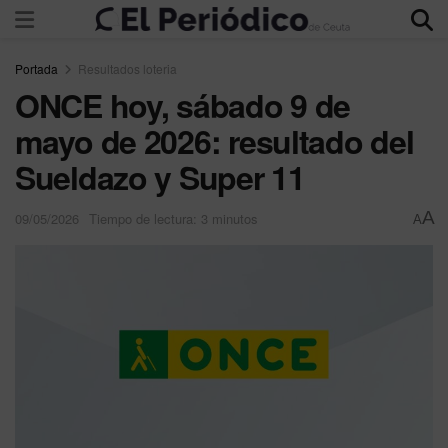
Portada
Resultados loteria
ONCE hoy, sábado 9 de
mayo de 2026: resultado del
Sueldazo y Super 11
A
09/05/2026
Tiempo de lectura: 3 minutos
A