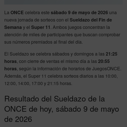
La
ONCE
celebra este
sábado 9 de mayo de 2026
una
nueva jornada de sorteos con el
Sueldazo del Fin de
Semana
y el
Super 11
. Ambos juegos concentran la
atención de miles de participantes que buscan comprobar
sus números premiados al final del día.
El Sueldazo se celebra sábados y domingos a las
21:25
horas
, con cierre de ventas el mismo día a las
20:55
horas
, según la información de horarios de JuegosONCE.
Además, el Super 11 celebra sorteos diarios a las 10:00,
12:00, 14:00, 17:00 y 21:15 horas.
Resultado del Sueldazo de la
ONCE de hoy, sábado 9 de mayo
de 2026