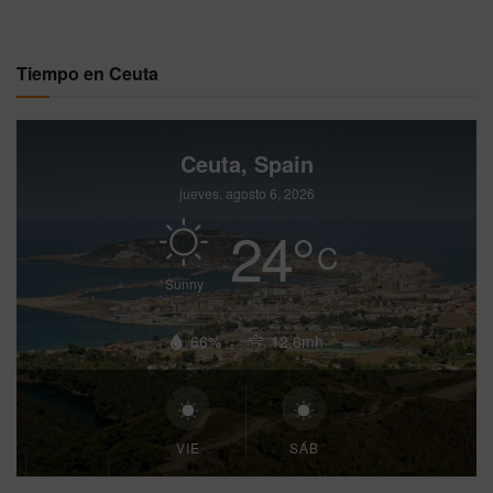
Tiempo en Ceuta
Ceuta, Spain
jueves, agosto 6, 2026
24
°
C
Sunny
66%
12.6mh
VIE
SÁB