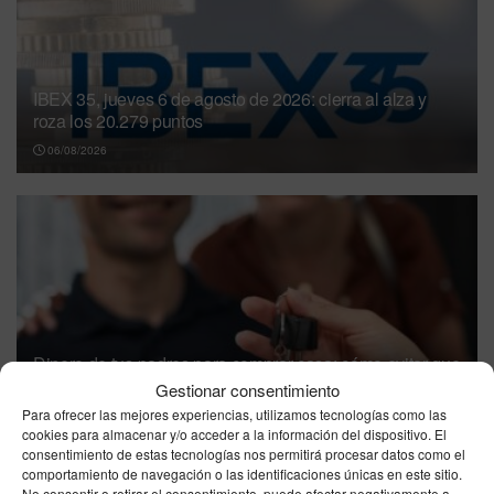
IBEX 35, jueves 6 de agosto de 2026: cierra al alza y
roza los 20.279 puntos
06/08/2026
Dinero de tus padres para comprar casa: cómo evitar que
Hacienda lo considere una donación
Gestionar consentimiento
Para ofrecer las mejores experiencias, utilizamos tecnologías como las
06/08/2026
cookies para almacenar y/o acceder a la información del dispositivo. El
consentimiento de estas tecnologías nos permitirá procesar datos como el
precio gasolina Ceuta hoy jueves 6 de agosto
comportamiento de navegación o las identificaciones únicas en este sitio.
de 2026: dónde está más barata
No consentir o retirar el consentimiento, puede afectar negativamente a