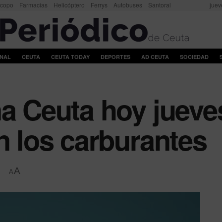
scopo
Farmacias
Helicóptero
Ferrys
Autobuses
Santoral
juev
ONAL
CEUTA
CEUTA TODAY
DEPORTES
AD CEUTA
SOCIEDAD
a Ceuta hoy jueves
n los carburantes
A
A