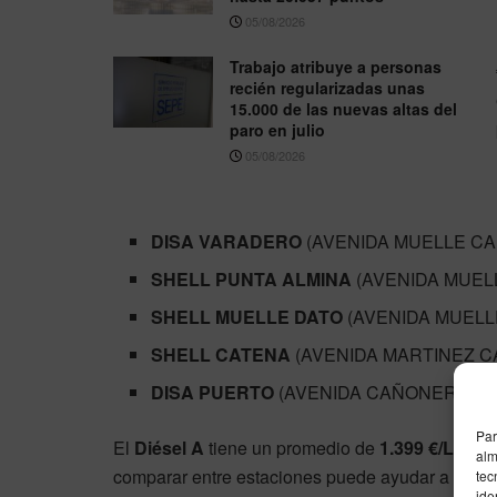
05/08/2026
Trabajo atribuye a personas
recién regularizadas unas
15.000 de las nuevas altas del
paro en julio
05/08/2026
DISA VARADERO
(AVENIDA MUELLE CAÑ
SHELL PUNTA ALMINA
(AVENIDA MUELL
SHELL MUELLE DATO
(AVENIDA MUELLE 
SHELL CATENA
(AVENIDA MARTINEZ CAT
DISA PUERTO
(AVENIDA CAÑONERO DATO
Par
El
Diésel A
tiene un promedio de
1.399 €/L
. El 
alm
comparar entre estaciones puede ayudar a no p
tec
ide