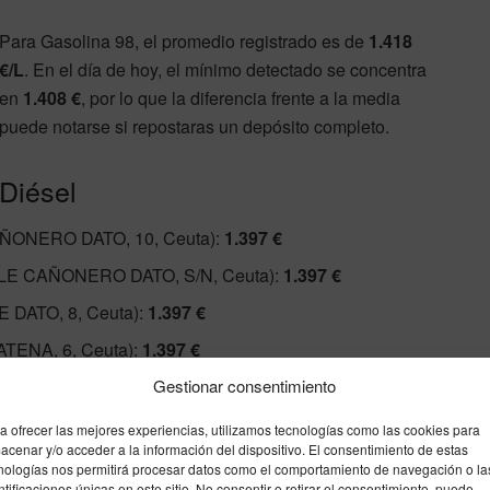
Para Gasolina 98, el promedio registrado es de
1.418
€/L
. En el día de hoy, el mínimo detectado se concentra
en
1.408 €
, por lo que la diferencia frente a la media
puede notarse si repostaras un depósito completo.
Diésel
ONERO DATO, 10, Ceuta):
1.397 €
E CAÑONERO DATO, S/N, Ceuta):
1.397 €
DATO, 8, Ceuta):
1.397 €
ENA, 6, Ceuta):
1.397 €
, 10, Ceuta):
1.397 €
Gestionar consentimiento
a ofrecer las mejores experiencias, utilizamos tecnologías como las cookies para
mínimo observado para hoy está en
1.397 €/L
, así que
acenar y/o acceder a la información del dispositivo. El consentimiento de estas
agar de más.
nologías nos permitirá procesar datos como el comportamiento de navegación o la
ntificaciones únicas en este sitio. No consentir o retirar el consentimiento, puede