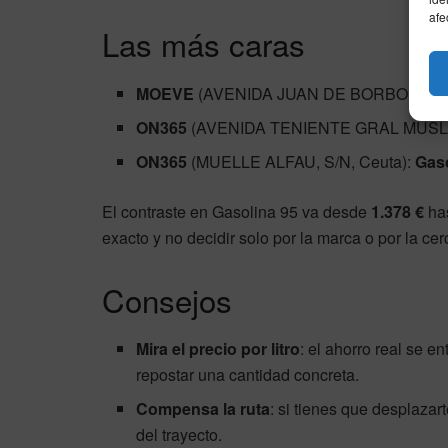
afe
Las más caras
MOEVE
(AVENIDA JUAN DE BORBON, 27,
ON365
(AVENIDA TENIENTE GRAL MUSLER
ON365
(MUELLE ALFAU, S/N, Ceuta):
Gaso
El contraste en Gasolina 95 va desde
1.378 €
ha
exacto y no decidir solo por la marca o por la cer
Consejos
Mira el precio por litro
: el ahorro real se 
repostar una cantidad concreta.
Compensa la ruta
: si tienes que desplazart
del trayecto.