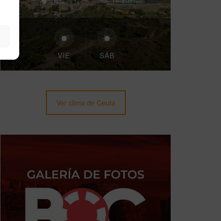
76%
14.8mh
VIE
SÁB
Ver clima de Ceuta