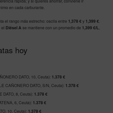
ferencia rápida; y si quieres ahorrar, conviene ir
ínimo en cada carburante.
ta el rango más estrecho: oscila entre
1,378 €
y
1,399 €
.
Y el
Diésel A
se mantiene con un promedio de
1,399 €/L
,
atas hoy
ONERO DATO, 10, Ceuta):
1.378 €
E CAÑONERO DATO, S/N, Ceuta):
1.378 €
DATO, 8, Ceuta):
1.378 €
ENA, 6, Ceuta):
1.378 €
, 10, Ceuta):
1.378 €