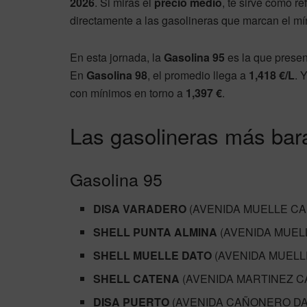
2026
. Si miras el
precio medio
, te sirve como re
directamente a las gasolineras que marcan el m
En esta jornada, la
Gasolina 95
es la que presen
En
Gasolina 98
, el promedio llega a
1,418 €/L
. 
con mínimos en torno a
1,397 €
.
Las gasolineras más bar
Gasolina 95
DISA VARADERO
(AVENIDA MUELLE CAÑ
SHELL PUNTA ALMINA
(AVENIDA MUELL
SHELL MUELLE DATO
(AVENIDA MUELLE 
SHELL CATENA
(AVENIDA MARTINEZ CAT
DISA PUERTO
(AVENIDA CAÑONERO DATO