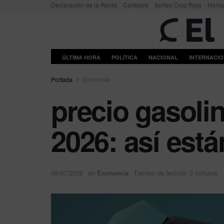
Declaración de la Renta
Cartelera
Sorteo Cruz Roja
Horó
ÚLTIMA HORA
POLÍTICA
NACIONAL
INTERNACI
Portada
Economía
precio gasolin
2026: así está
09/07/2026
en
Economía
Tiempo de lectura: 3 minutos