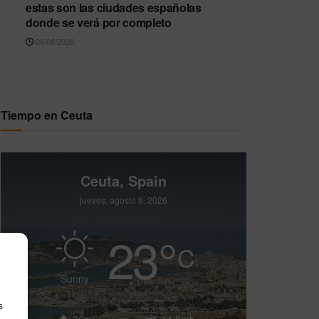
estas son las ciudades españolas
donde se verá por completo
06/08/2026
Tiempo en Ceuta
Ceuta, Spain
jueves, agosto 6, 2026
23
°
C
Sunny
s