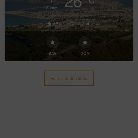
Sunny
68%
12.2mh
SÁB
DOM
Ver clima de Ceuta