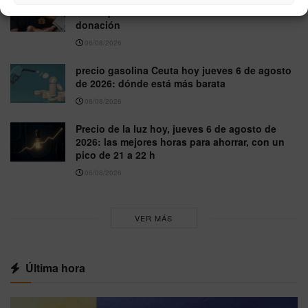
evitar que Hacienda lo considere una
donación
06/08/2026
precio gasolina Ceuta hoy jueves 6 de agosto
de 2026: dónde está más barata
06/08/2026
Precio de la luz hoy, jueves 6 de agosto de
2026: las mejores horas para ahorrar, con un
pico de 21 a 22 h
06/08/2026
VER MÁS
Última hora