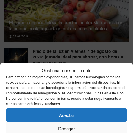
El campo español eleva la presión contra Marruecos por
la competencia agrícola y reclama más controles
07/08/2026
Precio de la luz en viernes 7 de agosto de
2026: jornada ideal para ahorrar, con horas a
precios mínimos
Gestionar consentimiento
07/08/2026
Para ofrecer las mejores experiencias, utilizamos tecnologías como las
precio gasolina Ceuta: viernes 7 de agosto de
cookies para almacenar y/o acceder a la información del dispositivo. El
2026, repaso de las tarifas más bajas y caras
consentimiento de estas tecnologías nos permitirá procesar datos como el
comportamiento de navegación o las identificaciones únicas en este sitio.
07/08/2026
No consentir o retirar el consentimiento, puede afectar negativamente a
ciertas características y funciones.
IBEX 35, jueves 6 de agosto de 2026: cierra al
alza y roza los 20.279 puntos
Aceptar
06/08/2026
Denegar
Dinero de tus padres para comprar casa: cómo