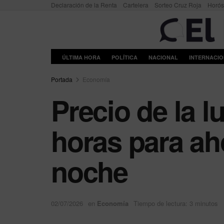
Declaración de la Renta
Cartelera
Sorteo Cruz Roja
Horó
ÚLTIMA HORA
POLÍTICA
NACIONAL
INTERNACI
Portada
Economía
Precio de la l
horas para aho
noche
02/07/2026
en
Economía
Tiempo de lectura: 3 minutos