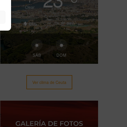
Clear
88%
9mh
SÁB
DOM
Ver clima de Ceuta