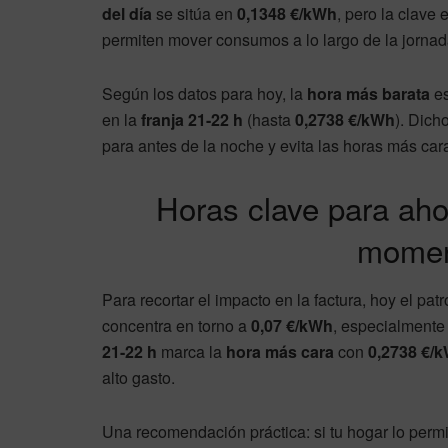
del día
se sitúa en
0,1348 €/kWh
, pero la clave
permiten mover consumos a lo largo de la jornad
Según los datos para hoy, la
hora más barata
e
en la
franja 21-22 h
(hasta
0,2738 €/kWh
). Dich
para antes de la noche y evita las horas más car
Horas clave para ahor
moment
Para recortar el impacto en la factura, hoy el pat
concentra en torno a
0,07 €/kWh
, especialmente
21-22 h
marca la
hora más cara
con
0,2738 €/
alto gasto.
Una recomendación práctica: si tu hogar lo perm