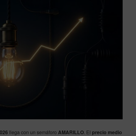
2026
llega con un semáforo
AMARILLO
. El
precio medio