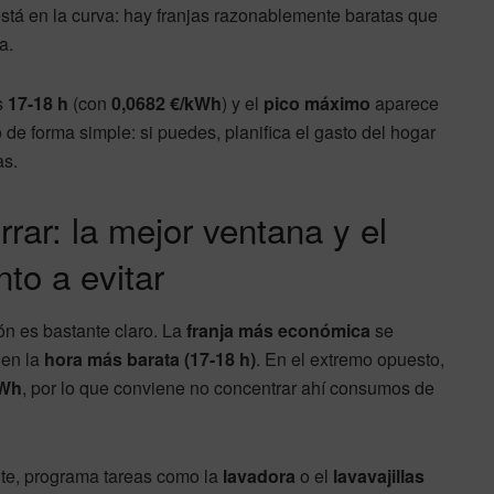
 está en la curva: hay franjas razonablemente baratas que
a.
s
17-18 h
(con
0,0682 €/kWh
) y el
pico máximo
aparece
o de forma simple: si puedes, planifica el gasto del hogar
as.
rar: la mejor ventana y el
o a evitar
rón es bastante claro. La
franja más económica
se
 en la
hora más barata (17-18 h)
. En el extremo opuesto,
kWh
, por lo que conviene no concentrar ahí consumos de
ite, programa tareas como la
lavadora
o el
lavavajillas