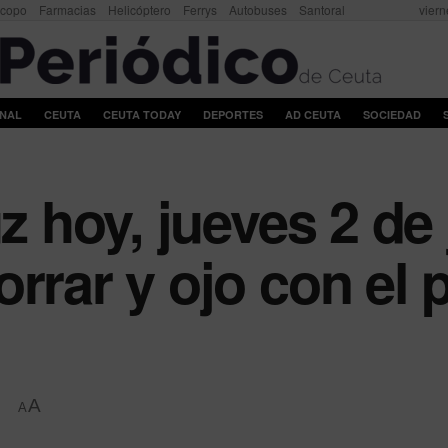
scopo
Farmacias
Helicóptero
Ferrys
Autobuses
Santoral
viern
ONAL
CEUTA
CEUTA TODAY
DEPORTES
AD CEUTA
SOCIEDAD
uz hoy, jueves 2 de 
rrar y ojo con el p
A
A