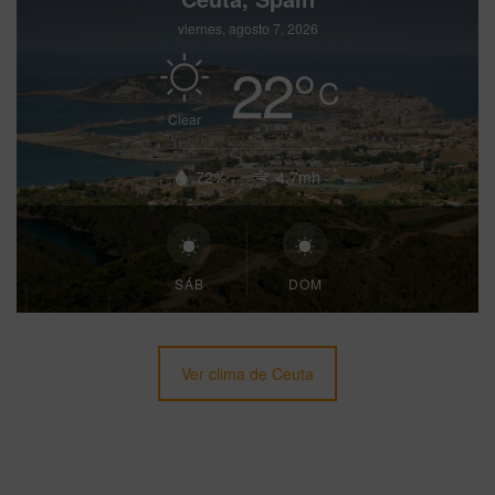
viernes, agosto 7, 2026
22
°
C
Clear
72%
4.7mh
SÁB
DOM
Ver clima de Ceuta