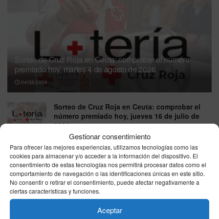
Sorteo de Cruz Roja en Ceuta: comprobar el número
premiado hoy, martes 4 de agosto de 2026
04/08/2026
Sorteo de Cruz Roja en Ceuta: comprobar el
número premiado hoy, jueves 16 de julio de
2026
Gestionar consentimiento
16/07/2026
Para ofrecer las mejores experiencias, utilizamos tecnologías como las
cookies para almacenar y/o acceder a la información del dispositivo. El
Sorteo de Cruz Roja en Ceuta: comprobar el
consentimiento de estas tecnologías nos permitirá procesar datos como el
número premiado hoy, jueves 15 de julio de
comportamiento de navegación o las identificaciones únicas en este sitio.
2026
No consentir o retirar el consentimiento, puede afectar negativamente a
15/07/2026
ciertas características y funciones.
Sorteo de Cruz Roja en Ceuta: comprobar el
Aceptar
número premiado hoy, jueves 9 de julio de