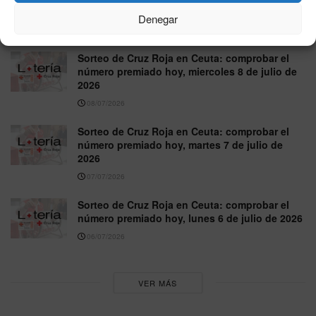
2026
Denegar
09/07/2026
Sorteo de Cruz Roja en Ceuta: comprobar el
número premiado hoy, miercoles 8 de julio de
2026
08/07/2026
Sorteo de Cruz Roja en Ceuta: comprobar el
número premiado hoy, martes 7 de julio de
2026
07/07/2026
Sorteo de Cruz Roja en Ceuta: comprobar el
número premiado hoy, lunes 6 de julio de 2026
06/07/2026
VER MÁS