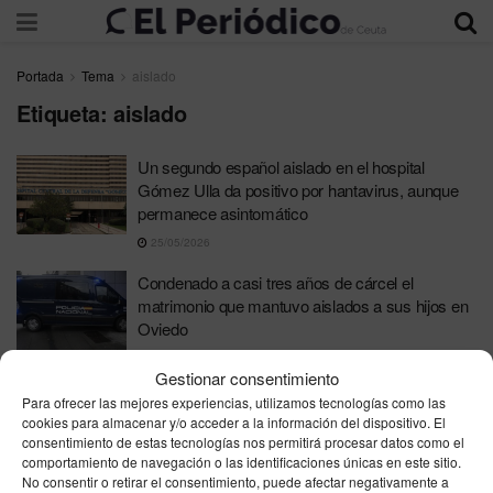
Portada
Tema
aislado
Etiqueta:
aislado
Un segundo español aislado en el hospital
Gómez Ulla da positivo por hantavirus, aunque
permanece asintomático
25/05/2026
Condenado a casi tres años de cárcel el
matrimonio que mantuvo aislados a sus hijos en
Oviedo
11/05/2026
Gestionar consentimiento
Para ofrecer las mejores experiencias, utilizamos tecnologías como las
cookies para almacenar y/o acceder a la información del dispositivo. El
consentimiento de estas tecnologías nos permitirá procesar datos como el
comportamiento de navegación o las identificaciones únicas en este sitio.
No consentir o retirar el consentimiento, puede afectar negativamente a