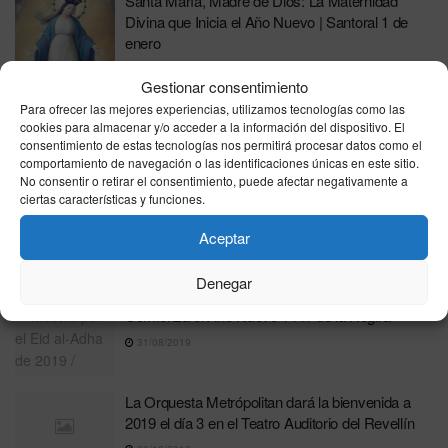
Santa María, Madre de Dios: La Maternidad
Divina que Inicia el Año Nuevo | Santoral 1 de
enero
31/12/2025
Gestionar consentimiento
Maduro recurre a la música y al espectáculo
Para ofrecer las mejores experiencias, utilizamos tecnologías como las
para minimizar la presión militar de Estados
cookies para almacenar y/o acceder a la información del dispositivo. El
consentimiento de estas tecnologías nos permitirá procesar datos como el
Unidos
comportamiento de navegación o las identificaciones únicas en este sitio.
31/12/2025
No consentir o retirar el consentimiento, puede afectar negativamente a
ciertas características y funciones.
El Museo del Prado da la bienvenida a 2025 con
una emotiva versión de «España, camisa
Aceptar
blanca»
31/12/2024
Denegar
Comienza el Año Nuevo 1441 de la Hégira
31/08/2019
La Orquesta Metrópolitan dará la bienvenida a
2019 el día 3 en el Teatro Auditorio del Revellín