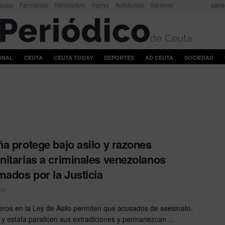
scopo
Farmacias
Helicóptero
Ferrys
Autobuses
Santoral
sába
ONAL
CEUTA
CEUTA TODAY
DEPORTES
AD CEUTA
SOCIEDAD
a protege bajo asilo y razones
itarias a criminales venezolanos
mados por la Justicia
26
eros en la Ley de Asilo permiten que acusados de asesinato,
n y estafa paralicen sus extradiciones y permanezcan ...