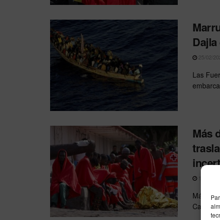
Marru
Dajla
25/02/20
Las Fuer
embarcac
Más d
trasl
incer
12/11/20
Más de 6
Par
Canarias
alm
tec