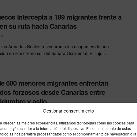
ecos intercepta a 189 migrantes frente a
 en su ruta hacia Canarias
26
zas Armadas Reales rescataron a los ocupantes de una
ión en el extremo sur del Sáhara Occidental. El flujo ...
e 600 menores migrantes enfrentan
ados forzosos desde Canarias entre
tidumbre y asilo
Gestionar consentimiento
25
00 menores migrantes han sido trasladados desde las Islas
a ofrecer las mejores experiencias, utilizamos tecnologías como las cookies para
 en lo que muchos describen como un proceso ...
acenar y/o acceder a la información del dispositivo. El consentimiento de estas
nologías nos permitirá procesar datos como el comportamiento de navegación o la