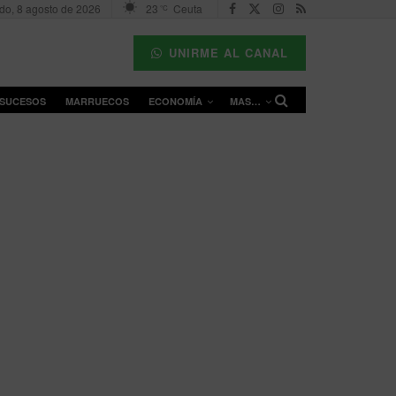
do, 8 agosto de 2026
23
Ceuta
°C
UNIRME AL CANAL
SUCESOS
MARRUECOS
ECONOMÍA
MAS…