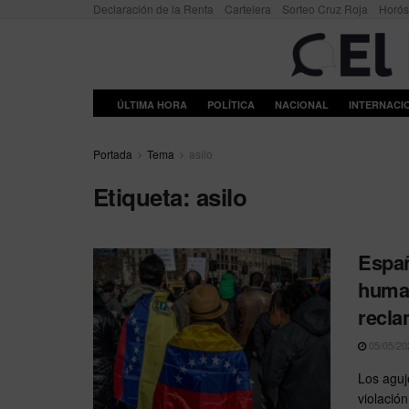
Declaración de la Renta
Cartelera
Sorteo Cruz Roja
Horó
ÚLTIMA HORA
POLÍTICA
NACIONAL
INTERNACI
Portada
Tema
asilo
Etiqueta:
asilo
Españ
human
recla
05/05/20
Los aguj
violació