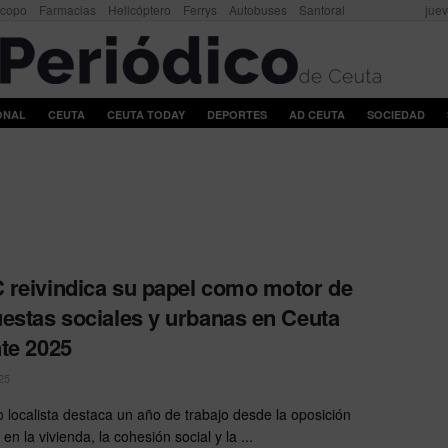
scopo
Farmacias
Helicóptero
Ferrys
Autobuses
Santoral
juev
ONAL
CEUTA
CEUTA TODAY
DEPORTES
AD CEUTA
SOCIEDAD
reivindica su papel como motor de
estas sociales y urbanas en Ceuta
te 2025
25
do localista destaca un año de trabajo desde la oposición
en la vivienda, la cohesión social y la ...