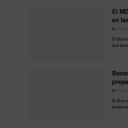
El MD
en la
23/01/20
El Movim
que llev
Benzú
prepa
28/11/20
El Área 
Ambiente