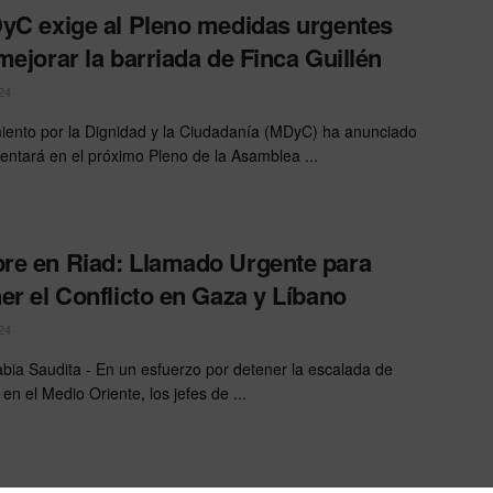
yC exige al Pleno medidas urgentes
mejorar la barriada de Finca Guillén
24
iento por la Dignidad y la Ciudadanía (MDyC) ha anunciado
entará en el próximo Pleno de la Asamblea ...
e en Riad: Llamado Urgente para
er el Conflicto en Gaza y Líbano
24
abia Saudita - En un esfuerzo por detener la escalada de
 en el Medio Oriente, los jefes de ...