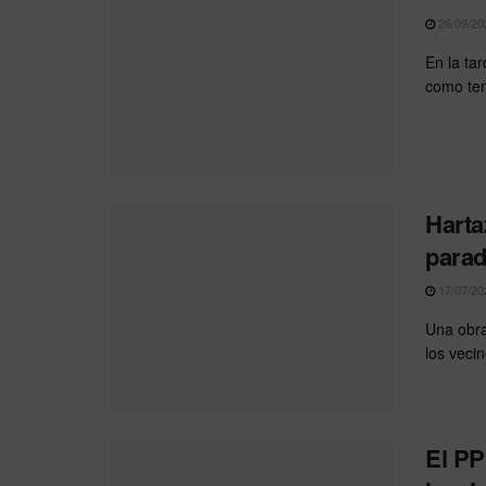
26/09/20
En la ta
como tem
Harta
parad
17/07/20
Una obra
los vecin
El PP