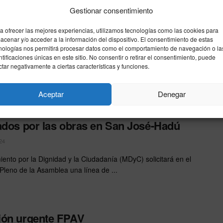
siliencia de Paiporta tras la Devastadora
Gestionar consentimiento
a
a ofrecer las mejores experiencias, utilizamos tecnologías como las cookies para
24
acenar y/o acceder a la información del dispositivo. El consentimiento de estas
nologías nos permitirá procesar datos como el comportamiento de navegación o la
rta, un grupo de jóvenes amigos de la falla Plaça Cervantes se
ntificaciones únicas en este sitio. No consentir o retirar el consentimiento, puede
ente al ayuntamiento, como cada día ...
ctar negativamente a ciertas características y funciones.
Aceptar
Denegar
propondrá ayudas para los comercios
ados por las obras en San José-Hadú
24
iento por la Dignidad y la Ciudadanía (MDyC) solicitará en el
Pleno de la Asamblea una línea de ...
ión urgente FPAV