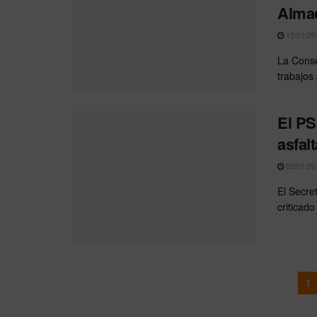
Alma
15/01/20
La Conse
trabajos 
El PS
asfal
02/01/20
El Secre
criticado
1