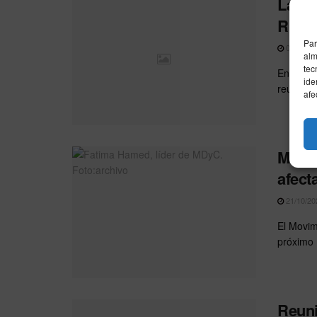
La Re
Riad
Par
04/11/20
alm
tec
En Paipo
ide
reúne fr
afe
MDyC 
afect
21/10/20
El Movim
próximo 
Reun