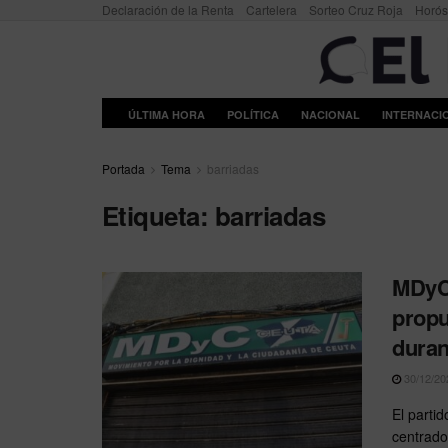
Declaración de la Renta
Cartelera
Sorteo Cruz Roja
Horó
ÚLTIMA HORA
POLÍTICA
NACIONAL
INTERNACI
Portada
Tema
barriadas
Etiqueta:
barriadas
MDyC 
propu
duran
30/12/20
El parti
centrado 