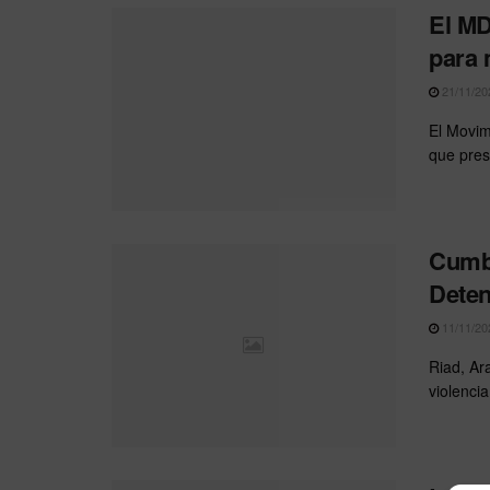
El MD
para 
21/11/20
El Movim
que pres
Cumbr
Deten
11/11/20
Riad, Ar
violencia