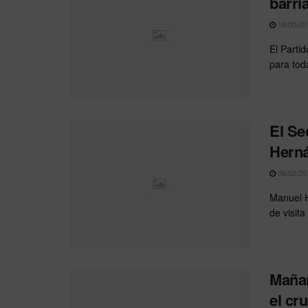
barri
18/05/20
El Parti
para tod
El Se
Herná
06/02/20
Manuel H
de visita
Mañan
el cr