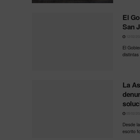
El Go
San J
12/02/20
El Gobie
distintas
La As
denun
soluc
05/02/20
Desde la
escrito 