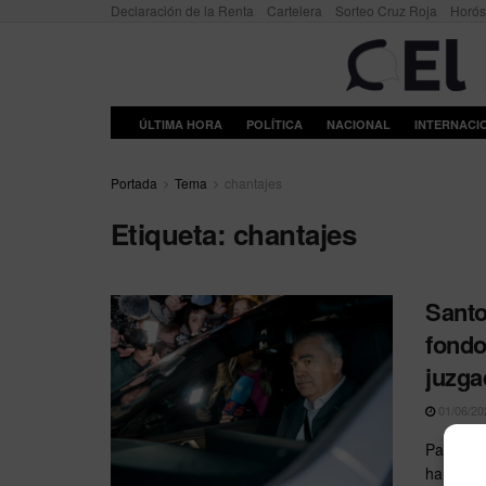
Declaración de la Renta
Cartelera
Sorteo Cruz Roja
Horó
ÚLTIMA HORA
POLÍTICA
NACIONAL
INTERNACI
Portada
Tema
chantajes
Etiqueta:
chantajes
Santo
fondo
juzga
01/06/20
Pamplona
ha negad