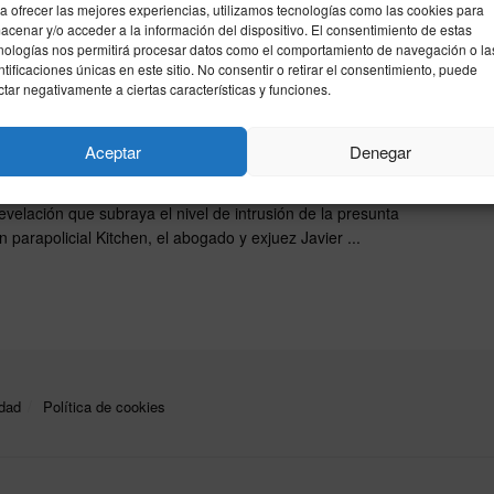
a ...
a ofrecer las mejores experiencias, utilizamos tecnologías como las cookies para
acenar y/o acceder a la información del dispositivo. El consentimiento de estas
nologías nos permitirá procesar datos como el comportamiento de navegación o la
rmado el espionaje íntimo en Kitchen:
ntificaciones únicas en este sitio. No consentir o retirar el consentimiento, puede
ctar negativamente a ciertas características y funciones.
 de Liaño vio fotos de Bárcenas en la
 de la cárcel
Aceptar
Denegar
26
evelación que subraya el nivel de intrusión de la presunta
 parapolicial Kitchen, el abogado y exjuez Javier ...
idad
Política de cookies