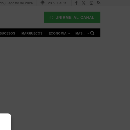
do, 8 agosto de 2026
23
Ceuta
°C
UNIRME AL CANAL
SUCESOS
MARRUECOS
ECONOMÍA
MAS…