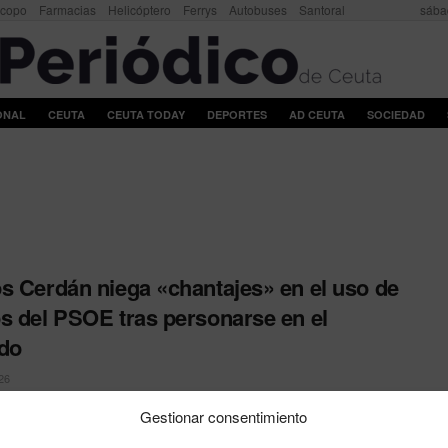
scopo
Farmacias
Helicóptero
Ferrys
Autobuses
Santoral
sába
ONAL
CEUTA
CEUTA TODAY
DEPORTES
AD CEUTA
SOCIEDAD
s Cerdán niega «chantajes» en el uso de
s del PSOE tras personarse en el
do
26
.– El exsecretario de Organización del PSOE, Santos Cerdán,
Gestionar consentimiento
o categóricamente este lunes cualquier tipo de irregularidad