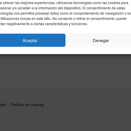
a ofrecer las mejores experiencias, utilizamos tecnologías como las cookies para
acenar y/o acceder a la información del dispositivo. El consentimiento de estas
nologías nos permitirá procesar datos como el comportamiento de navegación o la
ado el directivo del IE que contrató
ntificaciones únicas en este sitio. No consentir o retirar el consentimiento, puede
ña Gómez
ctar negativamente a ciertas características y funciones.
24
Aceptar
Denegar
é Güemes, presidente del Centro de Emprendimiento e
ón del IE Business School, se convierte en investigado en el ...
idad
Política de cookies