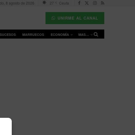
do, 8 agosto de 2026
27
Ceuta
°C
UNIRME AL CANAL
SUCESOS
MARRUECOS
ECONOMÍA
MAS…