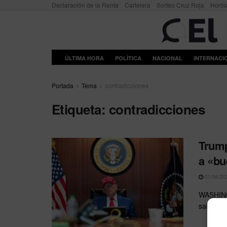
Declaración de la Renta
Cartelera
Sorteo Cruz Roja
Horó
ÚLTIMA HORA
POLÍTICA
NACIONAL
INTERNACI
Portada
Tema
contradicciones
Etiqueta:
contradicciones
Trump
a «bu
01/06/20
WASHING
salido a