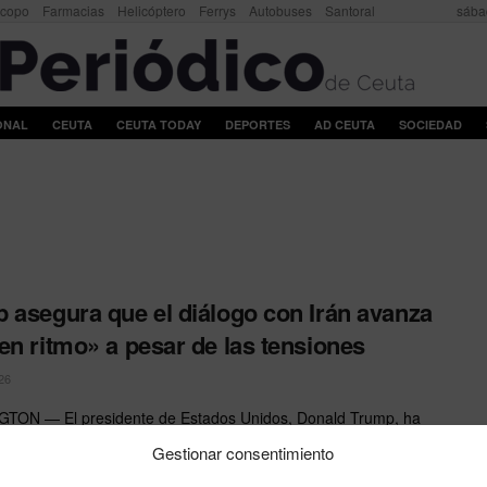
scopo
Farmacias
Helicóptero
Ferrys
Autobuses
Santoral
sába
ONAL
CEUTA
CEUTA TODAY
DEPORTES
AD CEUTA
SOCIEDAD
 asegura que el diálogo con Irán avanza
en ritmo» a pesar de las tensiones
26
TON — El presidente de Estados Unidos, Donald Trump, ha
l paso de los rumores sobre un estancamiento en ...
Gestionar consentimiento