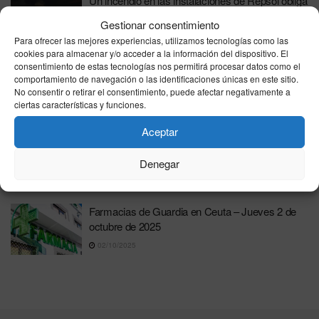
Un incendio en las instalaciones de Repsol obliga
a activar el Plan de Emergencia Exterior en
Gestionar consentimiento
Murcia
Para ofrecer las mejores experiencias, utilizamos tecnologías como las
26/01/2026
cookies para almacenar y/o acceder a la información del dispositivo. El
consentimiento de estas tecnologías nos permitirá procesar datos como el
Farmacias de Guardia en Ceuta – Miércoles 15
comportamiento de navegación o las identificaciones únicas en este sitio.
de octubre de 2025
No consentir o retirar el consentimiento, puede afectar negativamente a
ciertas características y funciones.
15/10/2025
Aceptar
Ceuta garantiza servicio farmacéutico 24 horas
con Gabriel Arredondo Parra y Puya C.B. de
Denegar
guardia
13/10/2025
Farmacias de Guardia en Ceuta – Jueves 2 de
octubre de 2025
02/10/2025