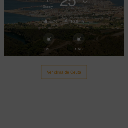
Sunny
64%
10.8mh
VIE
SÁB
Ver clima de Ceuta