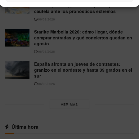
Niño muy fuerte, pero los expertos piden
cautela ante los pronósticos extremos
06/08/2026
Starlite Marbella 2026: cómo llegar, dónde
comprar entradas y qué conciertos quedan en
agosto
06/08/2026
España afronta un jueves de contrastes:
granizo en el nordeste y hasta 39 grados en el
sur
06/08/2026
VER MÁS
Última hora