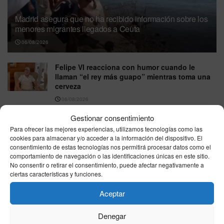
Madrid asegura que no ha recibido información sobre los
menores migrantes llegados a Ceuta
06/08/2026
Felipe VI reacciona con humor cuando le
llaman “el rey más guapo” mientras toma una
cerveza
06/08/2026
Gestionar consentimiento
Eclipse total de Sol del 12 de agosto: estas
son las ciudades españolas donde se verá por
Para ofrecer las mejores experiencias, utilizamos tecnologías como las
completo
cookies para almacenar y/o acceder a la información del dispositivo. El
consentimiento de estas tecnologías nos permitirá procesar datos como el
06/08/2026
comportamiento de navegación o las identificaciones únicas en este sitio.
No consentir o retirar el consentimiento, puede afectar negativamente a
La sequía pone bajo presión a la energía
ciertas características y funciones.
nuclear: Hungría reduce su principal central y
España vigila sus reservas
Aceptar
06/08/2026
Denegar
NOAA eleva al 81% la probabilidad de un El