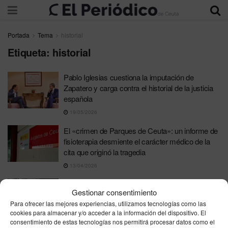
Portada
Tema
historial
Etiqueta:
historial
Pablo Iglesias cuestiona la imputación de
Zapatero y carga contra el historial de la justicia
española
19/05/2026
El «crimen de Parques de Ceuta»: un informe de
fisioterapia desmiente el carácter médico de la
cita que originó la tragedia
13/04/2026
El detenido por el triple feminicidio de Miranda de
Gestionar consentimiento
Ebro se niega a confesar pese a las pruebas
Para ofrecer las mejores experiencias, utilizamos tecnologías como las
12/03/2026
cookies para almacenar y/o acceder a la información del dispositivo. El
consentimiento de estas tecnologías nos permitirá procesar datos como el