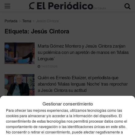
Portada
Tema
Jesús Cintora
Etiqueta:
Jesús Cintora
Marta Gómez Montero y Jesús Cintora zanjan
su polémica con un apretón de manos en ‘Malas
Lenguas’
14/07/2026
Quién es Ernesto Ekaizer, el periodista que
abandonó ‘Malas lenguas Noche’ tras reprochar
a Jesús Cintora su actitud
28/04/2026
Gestionar consentimiento
Para ofrecer las mejores experiencias, utilizamos tecnologías como las
cookies para almacenar y/o acceder a la información del dispositivo. El
consentimiento de estas tecnologías nos permitirá procesar datos como el
comportamiento de navegación o las identificaciones únicas en este sitio.
No consentir o retirar el consentimiento, puede afectar negativamente a