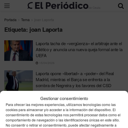
Portada
Tema
joan Laporta
Etiqueta:
joan Laporta
Laporta tacha de «vergüenza» el arbitraje ante el
Atlético y anuncia una nueva queja formal ante la
UEFA
15/04/2026
Laporta opone «libertad» a «poder» del Real
Madrid, mientras el Barça se enfrenta a la
sombra de Negreira y los favores del CSD
05/12/2025
Gestionar consentimiento
La oposición exige la dimisión “inmediata” de
Para ofrecer las mejores experiencias, utilizamos tecnologías como las
Joan Laporta y su junta directiva
cookies para almacenar y/o acceder a la información del dispositivo. El
consentimiento de estas tecnologías nos permitirá procesar datos como el
05/01/2025
comportamiento de navegación o las identificaciones únicas en este sitio.
No consentir o retirar el consentimiento, puede afectar negativamente a