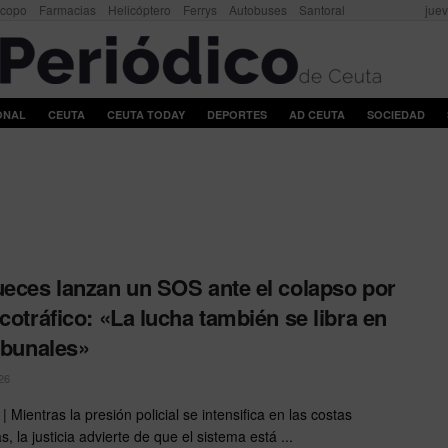
scopo
Farmacias
Helicóptero
Ferrys
Autobuses
Santoral
juev
ONAL
CEUTA
CEUTA TODAY
DEPORTES
AD CEUTA
SOCIEDAD
ueces lanzan un SOS ante el colapso por
rcotráfico: «La lucha también se libra en
ribunales»
26
Mientras la presión policial se intensifica en las costas
, la justicia advierte de que el sistema está ...