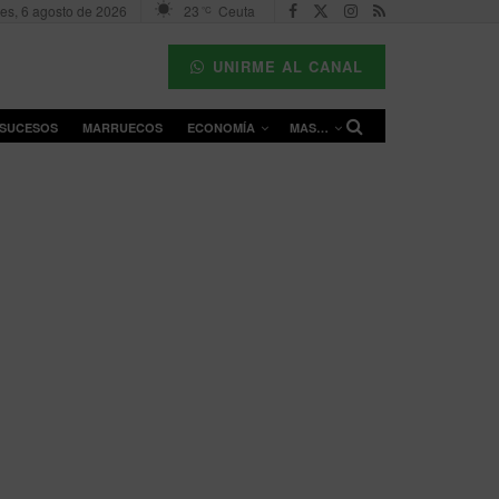
es, 6 agosto de 2026
23
Ceuta
°C
UNIRME AL CANAL
SUCESOS
MARRUECOS
ECONOMÍA
MAS…