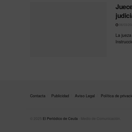
Juece
judic
06/03/20
La jueza
Instrucci
Contacta
Publicidad
Aviso Legal
Política de privac
© 2025
El Periódico de Ceuta
- Medio de Comunicación
.