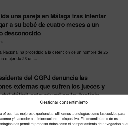
ida una pareja en Málaga tras intentar
gar a su bebé de cuatro meses a un
o desconocido
26
ía Nacional ha procedido a la detención de un hombre de 25
na mujer de 23 en ...
esidenta del CGPJ denuncia las
ones externas que sufren los jueces y
 del déficit estructural en la Justicia
Gestionar consentimiento
26
a ofrecer las mejores experiencias, utilizamos tecnologías como las cookies para
denta del Consejo General del Poder Judicial (CGPJ) y del
acenar y/o acceder a la información del dispositivo. El consentimiento de estas
 Supremo, Isabel Perelló, ha advertido este martes de ...
nologías nos permitirá procesar datos como el comportamiento de navegación o la