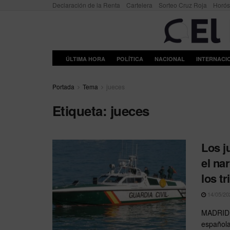
Declaración de la Renta
Cartelera
Sorteo Cruz Roja
Horó
ÚLTIMA HORA
POLÍTICA
NACIONAL
INTERNACI
Portada
Tema
jueces
Etiqueta:
jueces
Los j
el na
los t
14/05/20
MADRID | 
españolas