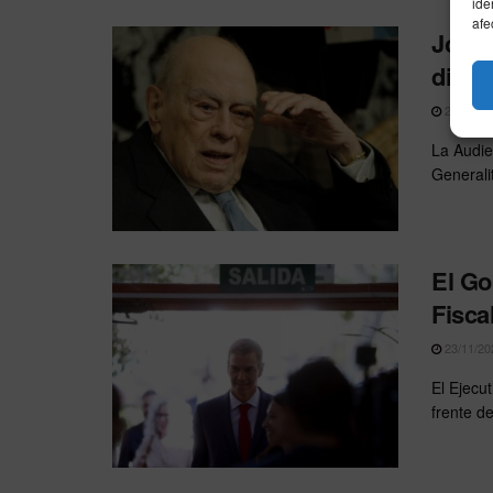
ide
afe
Jordi
dispo
24/11/20
La Audie
Generalit
El Go
Fisca
23/11/20
El Ejecu
frente d