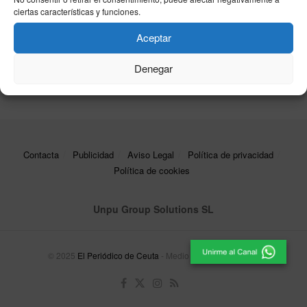
ciertas características y funciones.
Kiko Matamoros desvela el futuro de Montoya en
televisión: «Tiene un contrato de exclusividad por
Aceptar
cuatro años»
10/03/2025
Denegar
Contacta
Publicidad
Aviso Legal
Política de privacidad
Política de cookies
Unpu Group Solutions SL
© 2025
El Periódico de Ceuta
- Medio de Comunicación
.