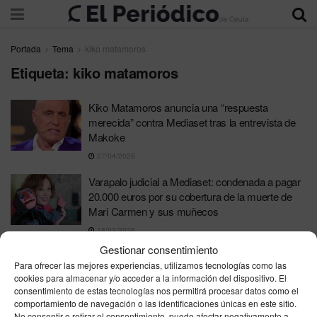
Portada
Tema
kiko matamoros
Etiqueta:
kiko matamoros
Kiko Matamoros anuncia una “respuesta
merecida” contra Mediaset tras la entrevista de
Makoke
27/04/2026
Varapalo judicial a Mediaset: condenada a pagar
20.000 euros por su cobertura de la muerte de
Mari Carmen y sus muñecos
18/03/2026
Gestionar consentimiento
La Fiscalía solicita cinco años y medio de cárcel
Para ofrecer las mejores experiencias, utilizamos tecnologías como las
para Kiko Matamoros por ocultar bienes a
cookies para almacenar y/o acceder a la información del dispositivo. El
Hacienda
consentimiento de estas tecnologías nos permitirá procesar datos como el
comportamiento de navegación o las identificaciones únicas en este sitio.
13/03/2026
No consentir o retirar el consentimiento, puede afectar negativamente a