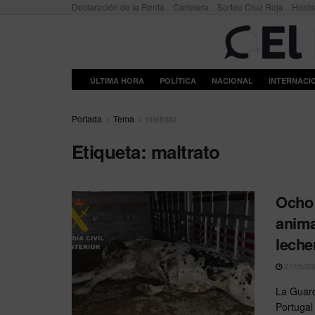
Declaración de la Renta
Cartelera
Sorteo Cruz Roja
Horó
ÚLTIMA HORA
POLÍTICA
NACIONAL
INTERNACI
Portada
Tema
maltrato
Etiqueta:
maltrato
Ocho 
anima
leche
27/05/20
La Guard
Portugal