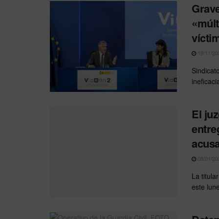
Grave
«múlt
vícti
19/11/20
Sindicato
ineficac
El ju
entre
acusa
08/01/20
La titul
este lun