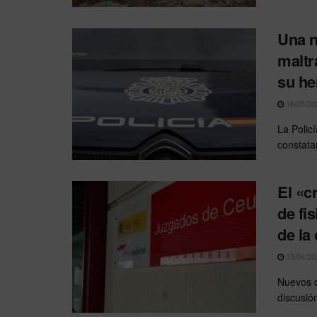
Una n
maltr
su h
16/05/20
La Polic
constata
El «c
de fi
de la 
13/04/20
Nuevos d
discusió