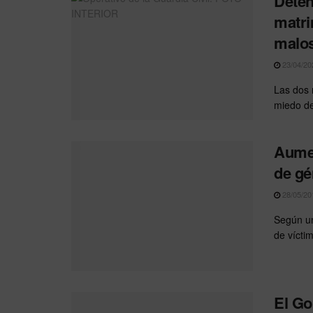
Deten
matri
malos
23/04/20
Las dos 
miedo de 
Aumen
de gé
28/05/20
Según un
de vícti
El Go