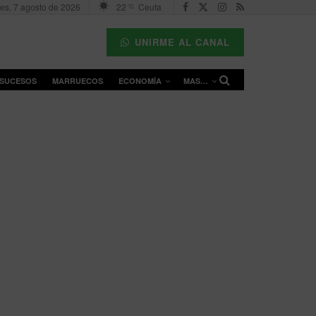
nes, 7 agosto de 2026
22
Ceuta
°C
UNIRME AL CANAL
SUCESOS
MARRUECOS
ECONOMÍA
MAS…