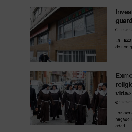
Inves
guard
11/03/20
La Fisca
de una g
Exmon
relig
vida»
13/02/20
Las exmo
negado l
edad ...