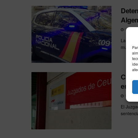
Deten
Algem
02/02/20
La Polic
municipi
Par
alm
tec
ide
afe
Cambi
enfre
10/12/20
El Juzga
sentencia