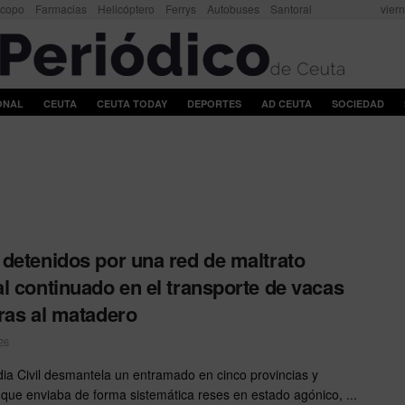
scopo
Farmacias
Helicóptero
Ferrys
Autobuses
Santoral
vier
ONAL
CEUTA
CEUTA TODAY
DEPORTES
AD CEUTA
SOCIEDAD
detenidos por una red de maltrato
l continuado en el transporte de vacas
ras al matadero
26
ia Civil desmantela un entramado en cinco provincias y
 que enviaba de forma sistemática reses en estado agónico, ...