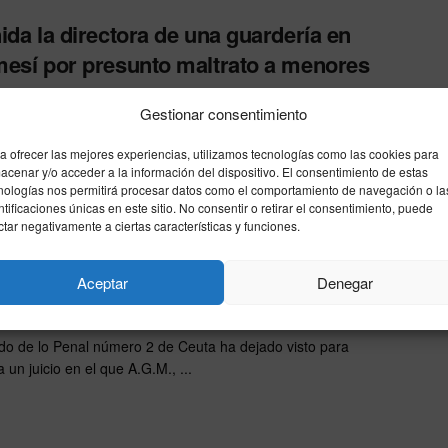
ida la directora de una guardería en
esí por presunto maltrato a menores
26
Gestionar consentimiento
ía Nacional ha detenido a la directora de una guardería del
o valenciano de Algemesí, una mujer de 55 ...
a ofrecer las mejores experiencias, utilizamos tecnologías como las cookies para
acenar y/o acceder a la información del dispositivo. El consentimiento de estas
nologías nos permitirá procesar datos como el comportamiento de navegación o la
ntificaciones únicas en este sitio. No consentir o retirar el consentimiento, puede
ctar negativamente a ciertas características y funciones.
o de género y custodia: acusado se
nta a posible multa por maltrato
Aceptar
Denegar
25
do de lo Penal número 2 de Ceuta ha dejado visto para
 un juicio en el que A.G.M., ...