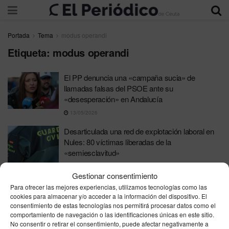
Portada
Tema
modus operandi
Etiqueta:
modus operandi
El PP denuncia una «campaña sucia» de
llamadas falsas del PSOE ante su
«desesperación» en Andalucía
13/05/2026
Desarticulada una red de explotación laboral en
Nules: 80 víctimas liberadas de la
«semiesclavitud»
11/04/2026
Gestionar consentimiento
Para ofrecer las mejores experiencias, utilizamos tecnologías como las
cookies para almacenar y/o acceder a la información del dispositivo. El
consentimiento de estas tecnologías nos permitirá procesar datos como el
comportamiento de navegación o las identificaciones únicas en este sitio.
No consentir o retirar el consentimiento, puede afectar negativamente a