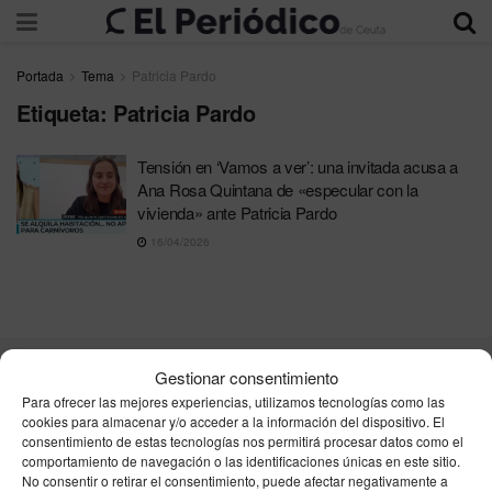
Portada
Tema
Patricia Pardo
Etiqueta:
Patricia Pardo
Tensión en ‘Vamos a ver’: una invitada acusa a
Ana Rosa Quintana de «especular con la
vivienda» ante Patricia Pardo
16/04/2026
Gestionar consentimiento
Contacta
Publicidad
Aviso Legal
Política de privacidad
Para ofrecer las mejores experiencias, utilizamos tecnologías como las
Política de cookies
cookies para almacenar y/o acceder a la información del dispositivo. El
consentimiento de estas tecnologías nos permitirá procesar datos como el
comportamiento de navegación o las identificaciones únicas en este sitio.
Unpu Group Solutions SL
No consentir o retirar el consentimiento, puede afectar negativamente a