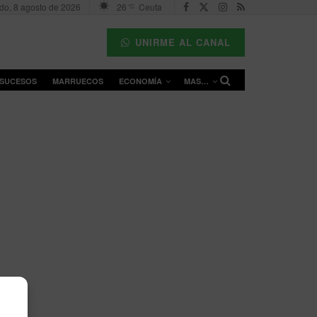
do, 8 agosto de 2026
26
Ceuta
°C
UNIRME AL CANAL
SUCESOS
MARRUECOS
ECONOMÍA
MAS…