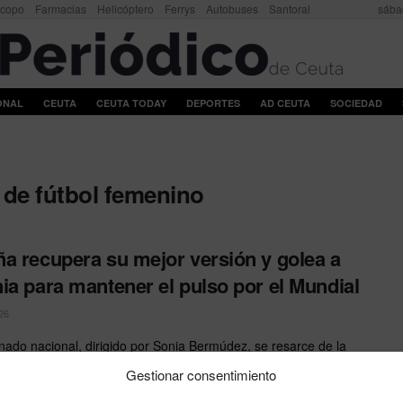
scopo
Farmacias
Helicóptero
Ferrys
Autobuses
Santoral
sába
ONAL
CEUTA
CEUTA TODAY
DEPORTES
AD CEUTA
SOCIEDAD
 de fútbol femenino
a recupera su mejor versión y golea a
ia para mantener el pulso por el Mundial
26
nado nacional, dirigido por Sonia Bermúdez, se resarce de la
en Londres con una exhibición ofensiva en el ...
Gestionar consentimiento