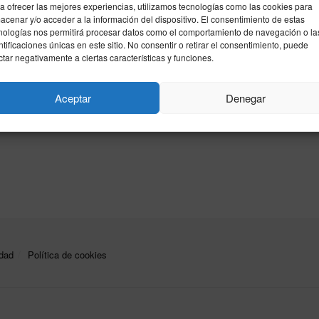
a ofrecer las mejores experiencias, utilizamos tecnologías como las cookies para
acenar y/o acceder a la información del dispositivo. El consentimiento de estas
nologías nos permitirá procesar datos como el comportamiento de navegación o la
a – Ucrania: horario y dónde ver en TV
ntificaciones únicas en este sitio. No consentir o retirar el consentimiento, puede
rtido clasificatorio para el Mundial 2027
ctar negativamente a ciertas características y funciones.
26
Aceptar
Denegar
ción Española busca retomar la senda de la victoria en el
Nuevo Arcángel de Córdoba ante el combinado ...
idad
Política de cookies