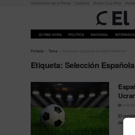
Declaración de la Renta
Cartelera
Sorteo Cruz Roja
Horó
ÚLTIMA HORA
POLÍTICA
NACIONAL
INTERNACI
Portada
Tema
Selección Española de fútbol femenino
Etiqueta:
Selección Española
Españ
Ucran
18/04/20
El combi
derrota 