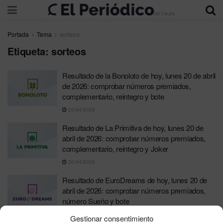
Portada
Tema
sorteos
Etiqueta:
sorteos
Resultado de la Bonoloto de hoy, lunes 20 de abril
de 2026: comprobar números premiados,
complementario, reintegro y bote
20/04/2026
Resultado de La Primitiva de hoy, lunes 20 de
abril de 2026: comprobar números premiados,
complementario, reintegro y Joker
20/04/2026
Resultado de EuroDreams de hoy, lunes 20 de
abril de 2026: comprobar números premiados,
número Sueño y bote
20/04/2026
Gestionar consentimiento