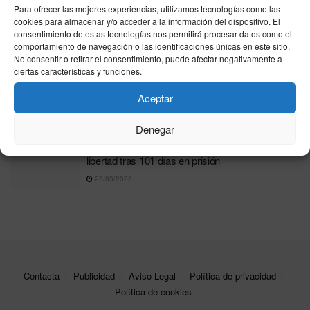
Para ofrecer las mejores experiencias, utilizamos tecnologías como las
Resultados de la ONCE de hoy, lunes 20 de abril
cookies para almacenar y/o acceder a la información del dispositivo. El
de 2026: comprobar Cupón Diario y Super Once
consentimiento de estas tecnologías nos permitirá procesar datos como el
comportamiento de navegación o las identificaciones únicas en este sitio.
20/04/2026
No consentir o retirar el consentimiento, puede afectar negativamente a
ciertas características y funciones.
Comprueba los resultados de la ONCE del
miércoles 10 de diciembre: Cupón Diario y Super
Aceptar
Once
11/12/2025
Denegar
Juan Faro, el ‘influencer’ y expolicía, queda en
libertad tras 101 días en prisión
25/03/2025
Contacta
Publicidad
Aviso Legal
Política de privacidad
Política de cookies