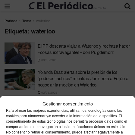
Portada
Tema
waterloo
Etiqueta:
waterloo
El PP descarta viajar a Waterloo y rechaza hacer
«cosas extravagantes» con Puigdemont
03/06/2026
Yolanda Díaz alerta sobre la presión de los
“poderes fácticos” mientras Junts reta a Feijóo a
negociar la moción en Waterloo
02/06/2026
Junts recoge el guante y reta a Feijóo a negociar
Gestionar consentimiento
la moción de censura en Waterloo: «Si tiene una
Para ofrecer las mejores experiencias, utilizamos tecnologías como las
propuesta seria, la escucharemos»
cookies para almacenar y/o acceder a la información del dispositivo. El
consentimiento de estas tecnologías nos permitirá procesar datos como el
02/06/2026
comportamiento de navegación o las identificaciones únicas en este sitio.
No consentir o retirar el consentimiento, puede afectar negativamente a