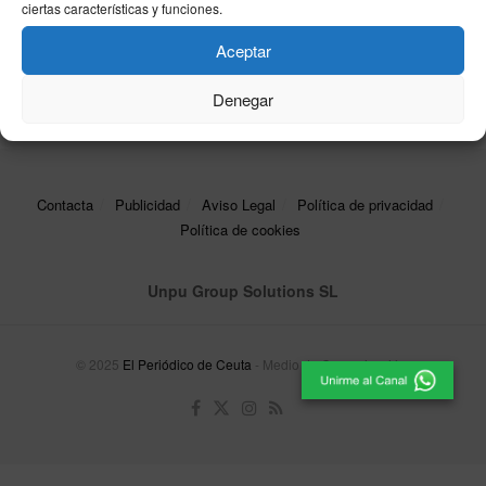
Puigdemont y Otegi celebran un encuentro en
ciertas características y funciones.
Waterloo para reforzar la cooperación política
Aceptar
11/12/2025
Denegar
Contacta
Publicidad
Aviso Legal
Política de privacidad
Política de cookies
Unpu Group Solutions SL
© 2025
El Periódico de Ceuta
- Medio de Comunicación
.