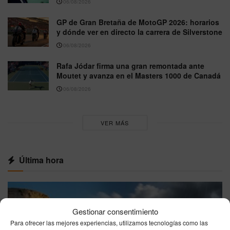
06/08/2026
GP de Gran Bretaña de MotoGP 2026: horarios
y dónde ver en directo la carrera de Silverstone
06/08/2026
Rafa Jódar firma una gran remontada ante
Moutet y avanza en el Masters 1000 de Canadá
06/08/2026
VER MÁS
Última hora
Gestionar consentimiento
Para ofrecer las mejores experiencias, utilizamos tecnologías como las