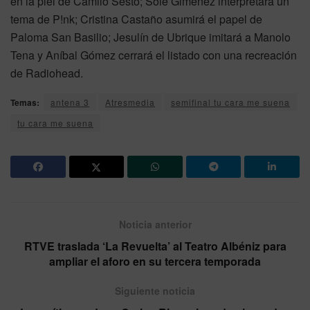
en la piel de Camilo Sesto; Sole Giménez interpretará un
tema de P!nk; Cristina Castaño asumirá el papel de
Paloma San Basilio; Jesulín de Ubrique imitará a Manolo
Tena y Aníbal Gómez cerrará el listado con una recreación
de Radiohead.
Temas:
antena 3
Atresmedia
semifinal tu cara me suena
tu cara me suena
Noticia anterior
RTVE traslada ‘La Revuelta’ al Teatro Albéniz para
ampliar el aforo en su tercera temporada
Siguiente noticia