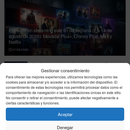
Estrenos en streaming este fin de semana (7 a 14 de
agosto de 2026): Movistar Plus+, Disney Plus, Max y
Netflix
07/08/2026
Un día como hoy, 7 de agosto: tragedias,
cambios políticos y ciencia que mira al cielo
Gestionar consentimiento
Para ofrecer las mejores experiencias, utilizamos tecnologías como las
07/08/2026
cookies para almacenar y/o acceder a la información del dispositivo. El
consentimiento de estas tecnologías nos permitirá procesar datos como el
Horóscopo de hoy viernes 7 de agosto de
comportamiento de navegación o las identificaciones únicas en este sitio.
2026: predicciones gratis en salud, amor y
No consentir o retirar el consentimiento, puede afectar negativamente a
trabajo
ciertas características y funciones.
07/08/2026
Aceptar
Santa Afra de Augsburgo: Mártir y ejemplo de
fortaleza en la fe | Santoral 7 de agosto
Denegar