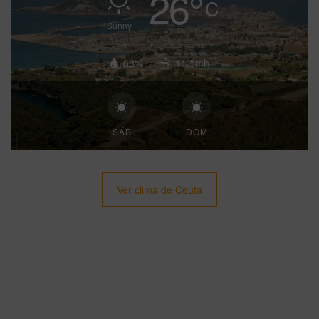
26
°
C
Sunny
68%
11.5mh
SÁB
DOM
Ver clima de Ceuta