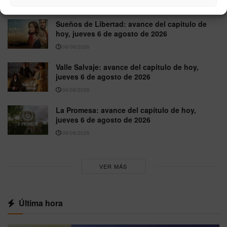
07/08/2026
Sueños de Libertad: avance del capítulo de
hoy, jueves 6 de agosto de 2026
06/08/2026
Valle Salvaje: avance del capítulo de hoy,
jueves 6 de agosto de 2026
06/08/2026
La Promesa: avance del capítulo de hoy,
jueves 6 de agosto de 2026
06/08/2026
VER MÁS
Última hora