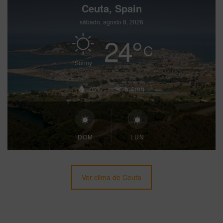
Ceuta, Spain
sábado, agosto 8, 2026
24
°
C
Sunny
76%
5.4mh
DOM
LUN
Ver clima de Ceuta