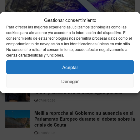
Gestionar consentimiento
La Policía Nacional desarticula una de las mayores
Para ofrecer las mejores experiencias, utilizamos tecnologías como las
redes de tráfico de hachís tras detener a 57 personas e
cookies para almacenar y/o acceder a la información del dispositivo. El
incautar más de ocho toneladas de droga
consentimiento de estas tecnologías nos permitirá procesar datos como el
comportamiento de navegación o las identificaciones únicas en este sitio.
08/08/2026
No consentir o retirar el consentimiento, puede afectar negativamente a
ciertas características y funciones.
El tiempo en España hoy sábado 8 de agosto
de 2026: calor estable y chubascos puntuales
Aceptar
08/08/2026
Denegar
Interior refuerza Ceuta con otros 45 agentes de
la UIP y eleva a 270 el despliegue policial
07/08/2026
Melilla reprocha al Gobierno su ausencia en el
Parlamento Europeo durante el debate sobre la
crisis de Ceuta
07/08/2026