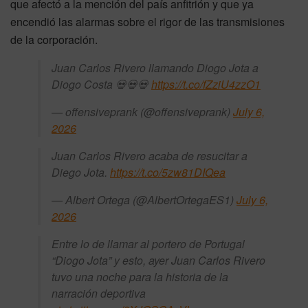
que afectó a la mención del país anfitrión y que ya
encendió las alarmas sobre el rigor de las transmisiones
de la corporación.
Juan Carlos Rivero llamando Diogo Jota a
Diogo Costa 💀💀💀
https://t.co/fZziU4zzO1
— offensiveprank (@offensiveprank)
July 6,
2026
Juan Carlos Rivero acaba de resucitar a
Diego Jota.
https://t.co/5zw81DIQea
— Albert Ortega (@AlbertOrtegaES1)
July 6,
2026
Entre lo de llamar al portero de Portugal
“Diogo Jota” y esto, ayer Juan Carlos Rivero
tuvo una noche para la historia de la
narración deportiva