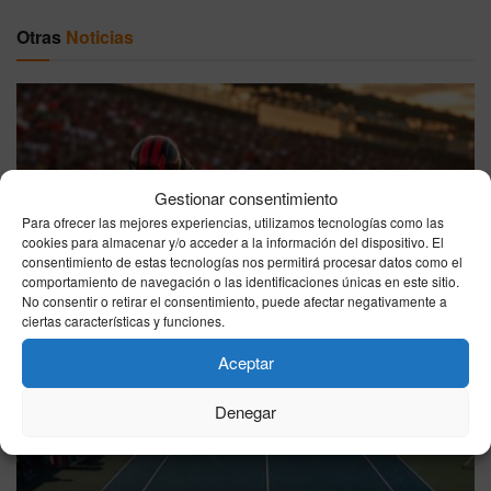
Otras
Noticias
Gestionar consentimiento
Para ofrecer las mejores experiencias, utilizamos tecnologías como las
cookies para almacenar y/o acceder a la información del dispositivo. El
GP de Gran Bretaña de MotoGP 2026: horarios y dónde
consentimiento de estas tecnologías nos permitirá procesar datos como el
ver en directo la carrera de Silverstone
comportamiento de navegación o las identificaciones únicas en este sitio.
No consentir o retirar el consentimiento, puede afectar negativamente a
06/08/2026
ciertas características y funciones.
Aceptar
Denegar