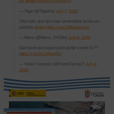
pic.twitter.com/0XJOSGAvVh
— Tage (@Tagelca)
July 7, 2026
Otra más, que tipo más lamentable tenéis en
plantilla
@rtve
https://t.co/z3Bgp8pHu5
— Manu (@Manu_SVQ94)
July 6, 2026
Que tiene que pasar para quitar a este tío??
https://t.co/OLLkHoyfSU
— Víctor Carrasco (@VictorCarras7)
July 6,
2026