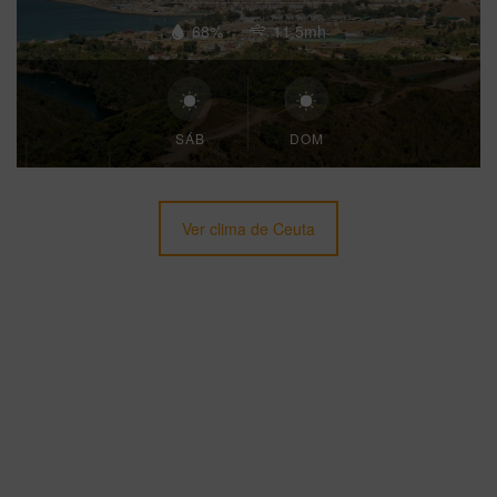
68%
11.5mh
SÁB
DOM
Ver clima de Ceuta