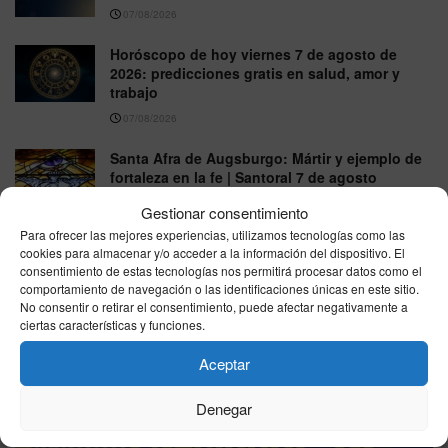
07/08/2026
Horóscopo de hoy viernes 7 de agosto de
2026: predicciones gratis en salud, amor y
trabajo
07/08/2026
Santa Afra de Augsburgo: Mártir y ejemplo de
fortaleza en la fe | Santoral 7 de agosto
07/08/2026
Gestionar consentimiento
Para ofrecer las mejores experiencias, utilizamos tecnologías como las
cookies para almacenar y/o acceder a la información del dispositivo. El
VER MÁS
consentimiento de estas tecnologías nos permitirá procesar datos como el
comportamiento de navegación o las identificaciones únicas en este sitio.
No consentir o retirar el consentimiento, puede afectar negativamente a
ciertas características y funciones.
Última hora
Aceptar
Denegar