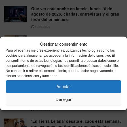
Qué ver esta noche en la tele, lunes 10 de
agosto de 2026: charlas, entrevistas y el gran
tirón del prime time
10/08/2026
Avances de series y TV: lo que llega esta
semana (lunes 10 de agosto de 2026)
Gestionar consentimiento
Para ofrecer las mejores experiencias, utilizamos tecnologías como las
10/08/2026
cookies para almacenar y/o acceder a la información del dispositivo. El
consentimiento de estas tecnologías nos permitirá procesar datos como el
‘Pesadilla en la cocina’ prepara su regreso a
comportamiento de navegación o las identificaciones únicas en este sitio.
laSexta con Alberto Chicote y promete “extra
No consentir o retirar el consentimiento, puede afectar negativamente a
de picante”
ciertas características y funciones.
10/08/2026
Aceptar
‘Sueños de libertad’ acelera sus tramas del 10
al 14 de agosto: Bianca se acerca a Fina y
Denegar
llega el homenaje a Brossard
10/08/2026
‘En Tierra Lejana’ desata el caos esta semana:
dos muertes, un tiroteo y una explosión