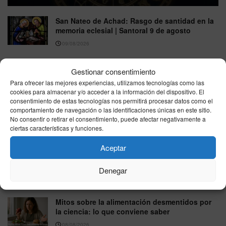
San Nateo de Achad: Rasgo de santidad en la
memoria eclesial | Santoral 9 de agosto
09/08/2026
Curiosidades sorprendentes del cuerpo
Gestionar consentimiento
humano: datos curiosos que te conectan
contigo
Para ofrecer las mejores experiencias, utilizamos tecnologías como las
cookies para almacenar y/o acceder a la información del dispositivo. El
08/08/2026
consentimiento de estas tecnologías nos permitirá procesar datos como el
comportamiento de navegación o las identificaciones únicas en este sitio.
La psicología de los hábitos: cómo crearlos y
No consentir o retirar el consentimiento, puede afectar negativamente a
mantenerlos con constancia
ciertas características y funciones.
08/08/2026
Aceptar
Cómo mejorar la productividad con técnicas
de base científica (sin complicarte)
Denegar
08/08/2026
Mitos sobre la alimentación desmentidos por
la ciencia: lo que conviene saber
08/08/2026