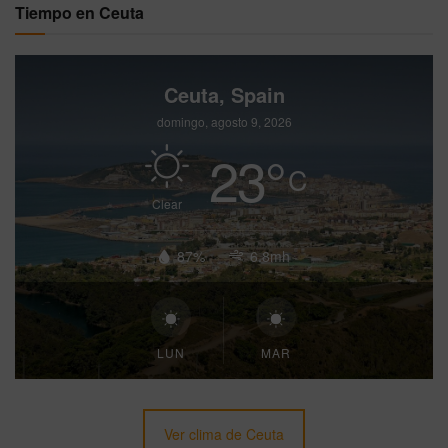
Tiempo en Ceuta
Ceuta, Spain
domingo, agosto 9, 2026
23
°
C
Clear
87%
6.8mh
LUN
MAR
Ver clima de Ceuta