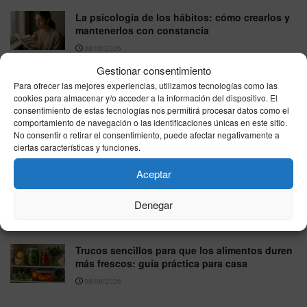
La psicología de los hábitos: cómo crearlos y
mantenerlos con constancia
08/08/2026
Gestionar consentimiento
Cómo mejorar la productividad con técnicas
Para ofrecer las mejores experiencias, utilizamos tecnologías como las
de base científica (sin complicarte)
cookies para almacenar y/o acceder a la información del dispositivo. El
08/08/2026
consentimiento de estas tecnologías nos permitirá procesar datos como el
comportamiento de navegación o las identificaciones únicas en este sitio.
Mitos sobre la alimentación desmentidos por
No consentir o retirar el consentimiento, puede afectar negativamente a
la ciencia: lo que conviene saber
ciertas características y funciones.
08/08/2026
Aceptar
Consejos para dormir mejor según la ciencia:
Denegar
hábitos que sí funcionan
08/08/2026
Trucos sencillos para que los alimentos duren
más frescos: guía práctica para casa
08/08/2026