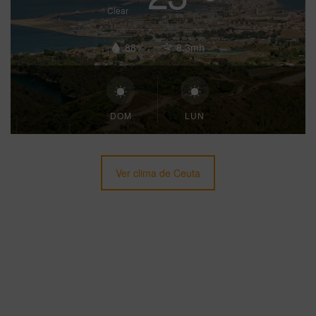
Clear
88%
8.3mh
DOM
LUN
Ver clima de Ceuta