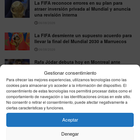
La FIFA reconoce errores en su plan para
atraer inversión privada al Mundial y anuncia
una revisión interna
06/08/2026
La FIFA desmiente un supuesto acuerdo para
llevar la final del Mundial 2030 a Marruecos
06/08/2026
Rafa Jódar debuta hoy en Montreal ante
Corentin Moutet: horario y dónde ver el partido
Gestionar consentimiento
por televisión
Para ofrecer las mejores experiencias, utilizamos tecnologías como las
05/08/2026
cookies para almacenar y/o acceder a la información del dispositivo. El
consentimiento de estas tecnologías nos permitirá procesar datos como el
comportamiento de navegación o las identificaciones únicas en este sitio.
No consentir o retirar el consentimiento, puede afectar negativamente a
VER MÁS
ciertas características y funciones.
Aceptar
Última hora
Denegar