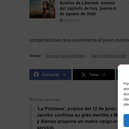
Sueños de Libertad: avance
del capítulo de hoy, jueves 6
de agosto de 2026
06/08/2026
complicaciones que experimenta el joven durante
Temas:
Avance Valle Salvaje
Serie Valle Salvaje
Compartir
19
Tweet
12
Par
alm
tec
ide
Noticia anterior
afe
‘La Promesa’, avance del 12 de junio:
Jacobo confiesa su gran mentira a Martin
y Alonso propone un nuevo cargo en el
servicio