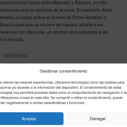
conocimiento mutuo entre Manuela y Bárbara, un hito
relevante para la narrativa de la serie. En paralelo, Alejo
adopta un papel activo al animar de forma decidida a
Braulio para que se sincere de manera abierta y sin
reservas con Manuela, un consejo que antecede a las
 la jornada.
valle salvaje
Gestionar consentimiento
Enviar
Compartir
Compartir
3
a ofrecer las mejores experiencias, utilizamos tecnologías como las cookies para
acenar y/o acceder a la información del dispositivo. El consentimiento de estas
nologías nos permitirá procesar datos como el comportamiento de navegación o la
ntificaciones únicas en este sitio. No consentir o retirar el consentimiento, puede
Siguiente noticia
ctar negativamente a ciertas características y funciones.
Valencia Basket – Joventut de Badalona:
a
horario, canal de televisión y dónde ver el
Aceptar
Denegar
‘playoff’ de la Liga Endesa