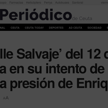
scopo
Farmacias
Helicóptero
Ferrys
Autobuses
Santoral
viern
ONAL
CEUTA
CEUTA TODAY
DEPORTES
AD CEUTA
SOCIEDAD
le Salvaje’ del 12 
a en su intento de 
la presión de Enri
A
A