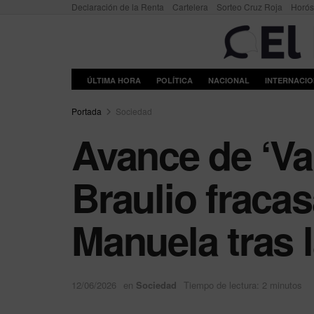
Declaración de la Renta
Cartelera
Sorteo Cruz Roja
Horó
ÚLTIMA HORA
POLÍTICA
NACIONAL
INTERNACI
Portada
Sociedad
Avance de ‘Val
Braulio fracas
Manuela tras 
12/06/2026
en
Sociedad
Tiempo de lectura: 2 minutos