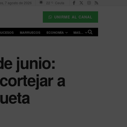
es, 7 agosto de 2026
22
Ceuta
°C
UNIRME AL CANAL
SUCESOS
MARRUECOS
ECONOMÍA
MAS…
de junio:
cortejar a
queta