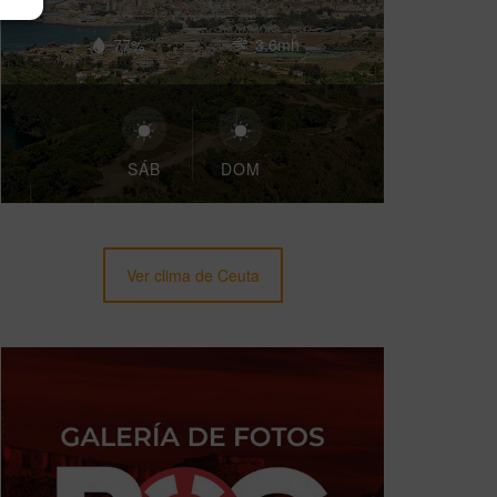
77%
3.6mh
SÁB
DOM
Ver clima de Ceuta