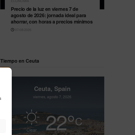
ECONOMÍA
Precio de la luz en viernes 7 de
agosto de 2026: jornada ideal para
ahorrar, con horas a precios mínimos
07/08/2026
Tiempo en Ceuta
Ceuta, Spain
viernes, agosto 7, 2026
s
22
°
C
Clear