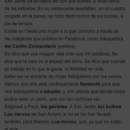
San Javito ya se había ido con sus buitres, a volar cerca
de las estrellas. En su restaurante quedaban, en un cuadro
colgado en la pared, las fotos testimonios de los buitres, a
pie de terraza.
Existe en Ceuta una mujer a la que conozco a través de
las imágenes que publica en Facebook, como trabajadora
del Centro Zoosanitario
(perrera).
Se dice que una imagen vale más que mil palabras. Se
dice que la cara es el espejo del alma. Se dice que cuando
se trabaja en lo que te gusta, la felicidad se nota.
Debe ser un encanto de mujer trabajadora con los perros.
Vamos, que ella está continuamente
llamando
para que
nos acerquemos a
adoptar
, y uno piensa qué dónde mejor
podría estar un perro, que con tan cariñoso ser.
Asignaré a Paco,
las gaviotas
. A San Javito,
los buitres
.
Los ciervos
de San Amaro, si no se los han llevado
también, para Manolo
. Los monos
, que, ya que no están,
al anís.