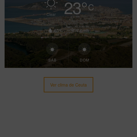
23
°
C
Clear
65%
7.6mh
SÁB
DOM
Ver clima de Ceuta