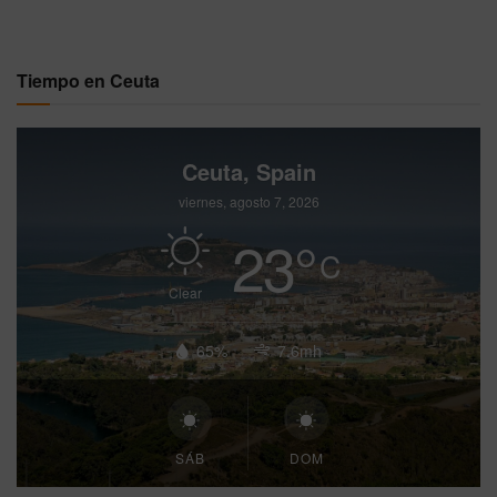
Tiempo en Ceuta
Ceuta, Spain
viernes, agosto 7, 2026
23
°
C
Clear
65%
7.6mh
SÁB
DOM