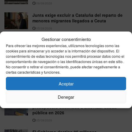
06/08/2026
Junts exige excluir a Cataluña del reparto de
menores migrantes llegados a Ceuta
05/08/2026
Gestionar consentimiento
Nicole Delgado responde a Pablo Fernández
en directo por la Ley Trans: “No permito que
Para ofrecer las mejores experiencias, utilizamos tecnologías como las
cookies para almacenar y/o acceder a la información del dispositivo. El
piense por mí”
consentimiento de estas tecnologías nos permitirá procesar datos como el
05/08/2026
comportamiento de navegación o las identificaciones únicas en este sitio.
No consentir o retirar el consentimiento, puede afectar negativamente a
Trabajo atribuye a personas recién
ciertas características y funciones.
regularizadas unas 15.000 de las nuevas altas
del paro en julio
Aceptar
05/08/2026
Denegar
El Gobierno eleva en casi 30.000 millones el
presupuesto destinado a amortizar deuda
pública en 2026
05/08/2026