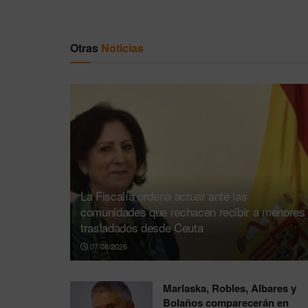
Otras
Noticias
La Fiscalía ordena actuar ante las
comunidades que rechacen recibir a menores
trasladados desde Ceuta
07/08/2026
Marlaska, Robles, Albares y
Bolaños comparecerán en