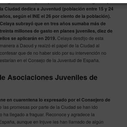
integrada en los presupuestos de 2019 del gasto que
la Ciudad dedica a Juventud (población entre 15 y 24
años, según el INE el 26 por ciento de la población).
Celaya subrayó que en tres años sumaba más de
treinta millones de gasto en planes juveniles, diez de
ellos se aplicarán en 2019.
Celaya desdijo de esta
manera a Daoud y realzó el papel de la Ciudad al
confesar que de no haber sido por su intervención no
estarían en el Consejo de la Juventud de España.
de Asociaciones Juveniles de
ne en cuarentena lo expresado por el Consejero de
e las promesas por parte de la Ciudad se han ido
o ha llegado a fraguar. Reconoce y agradece la
 España, aunque en Injuve les han llamado de algún