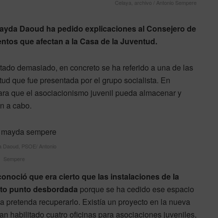
Celaya, archivo / Antonio Sempere
Mayda Daoud ha pedido explicaciones al Consejero de
entos que afectan a la Casa de la Juventud.
do demasiado, en concreto se ha referido a una de las
tud que fue presentada por el grupo socialista. En
ara que el asociacionismo juvenil pueda almacenar y
an a cabo.
a Daoud, PSOE/ Antonio
Sempere
onoció que era cierto que las instalaciones de la
erto punto desbordada
porque se ha cedido ese espacio
a pretenda recuperarlo. Existía un proyecto en la nueva
an habilitado cuatro oficinas para asociaciones juveniles,