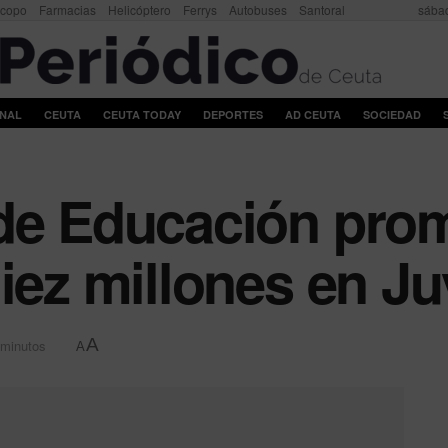
scopo
Farmacias
Helicóptero
Ferrys
Autobuses
Santoral
sábad
ONAL
CEUTA
CEUTA TODAY
DEPORTES
AD CEUTA
SOCIEDAD
 de Educación pro
diez millones en J
A
 minutos
A