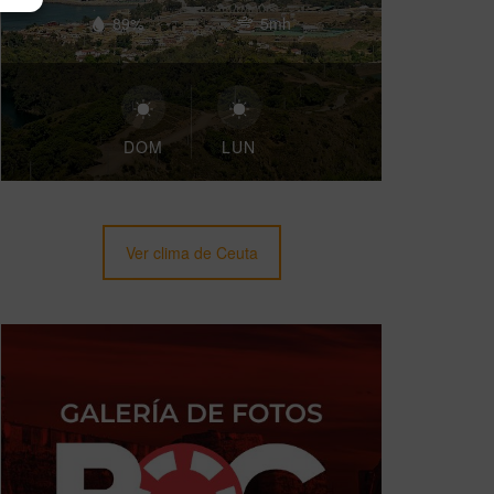
89%
5mh
DOM
LUN
Ver clima de Ceuta