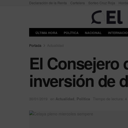
Declaración de la Renta
Cartelera
Sorteo Cruz Roja
Horó
ÚLTIMA HORA
POLÍTICA
NACIONAL
INTERNACI
Portada
Actualidad
El Consejero
inversión de 
30/01/2019
en
Actualidad
,
Política
Tiempo de lectura: 4