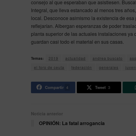
consejo al que esperaban que asistiesen. Buscat
Integral, que lleva estancado al menos tres año
local. Desconoce asimismo la existencia de esa 
reflejarían. Albergan esperanzas de poder trasla
planta superior de las actuales instalaciones ya
guardan casi todo el material en sus casas.
Temas:
2019
actualidad
andrea buscato
aso
el foro de ceuta
federación
generales
juven
Compartir
4
Tweet
3
Noticia anterior
OPINIÓN: La fatal arrogancia