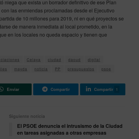
ó niega que exista un borrador definitivo de ese Plan
s, con las enmiendas proclamadas desde el Ejecutivo
partida de 10 millones para 2019, ni en qué proyectos se
darse de manera inmediata al local prometido, en la
 que en los locales no queda espacio y tienen que
ciaciones
Celaya
ciudad
daoud
digital
iles
mayda
noticia
PP
presupuestos
psoe
Enviar
Compartir
Compartir
1
Siguiente noticia
El PSOE denuncia el intrusismo de la Ciudad
en tareas asignadas a otras empresas