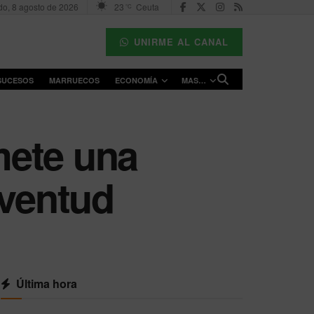
o, 8 agosto de 2026
23
Ceuta
°C
UNIRME AL CANAL
SUCESOS
MARRUECOS
ECONOMÍA
MAS…
mete una
uventud
Última hora