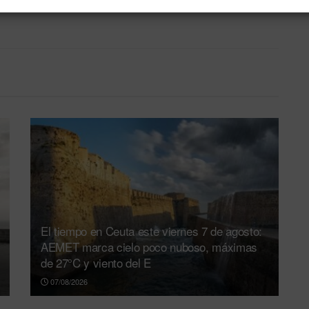
Ceuta FC en su regreso al Alfonso Murube
El tiempo en Ceuta este viernes 7 de agosto:
AEMET marca cielo poco nuboso, máximas
de 27°C y viento del E
07/08/2026