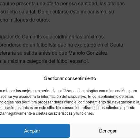
equipo presenta una oferta por esa cantidad, las oficinas
u ficha salarial. De ejecutarse este mecanismo, su
ocho millones de euros.
 jugador de Cambrils se decidirá en las próximas
renderse de un futbolista que ha explotado en el Ceuta
eleraría su salida antes de que Manolo González
 a la máxima categoría del fútbol español.
Gestionar consentimiento
egunda
temporada
verano
a ofrecer las mejores experiencias, utilizamos tecnologías como las cookies para
acenar y/o acceder a la información del dispositivo. El consentimiento de estas
Enviar
Compartir
Compartir
2
nologías nos permitirá procesar datos como el comportamiento de navegación o la
ntificaciones únicas en este sitio. No consentir o retirar el consentimiento, puede
ctar negativamente a ciertas características y funciones.
Siguiente noticia
Aceptar
Denegar
a
Ale Meléndez liderará la medular de la AD