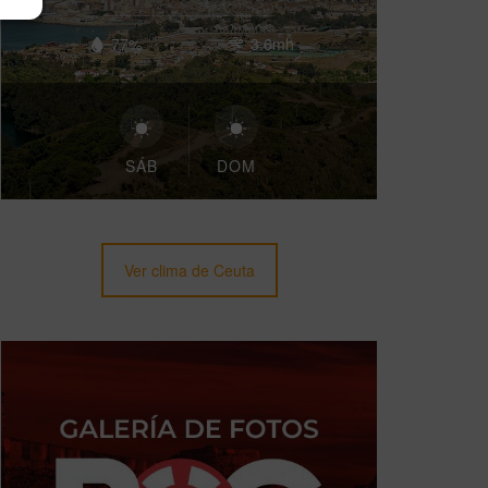
77%
3.6mh
SÁB
DOM
Ver clima de Ceuta