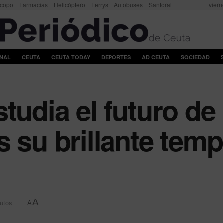
scopo
Farmacias
Helicóptero
Ferrys
Autobuses
Santoral
viern
ONAL
CEUTA
CEUTA TODAY
DEPORTES
AD CEUTA
SOCIEDAD
studia el futuro d
s su brillante tem
A
nutos
A