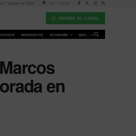
es, 7 agosto de 2026
22
Ceuta
°C
UNIRME AL CANAL
SUCESOS
MARRUECOS
ECONOMÍA
MAS…
e Marcos
porada en