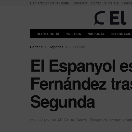
Declaración de la Renta
Cartelera
Sorteo Cruz Roja
Horó
ÚLTIMA HORA
POLÍTICA
NACIONAL
INTERNACI
Portada
Deportes
AD Ceuta
El Espanyol e
Fernández tra
Segunda
25/06/2026
en
AD Ceuta
,
Ceuta
Tiempo de lectura: 2 mi