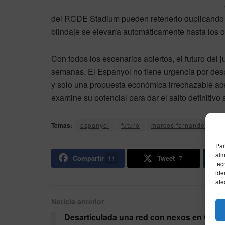
del RCDE Stadium pueden retenerlo duplicando s
blindaje se elevaría automáticamente hasta los 
Con todos los escenarios abiertos, el futuro del
semanas. El Espanyol no tiene urgencia por desp
y solo una propuesta económica irrechazable ac
examine su potencial para dar el salto definitivo
Temas:
espanyol
futuro
marcos fernandez
s
Par
alm
Compartir
11
Tweet
7
tec
ide
afe
Noticia anterior
Desarticulada una red con nexos en Ceut