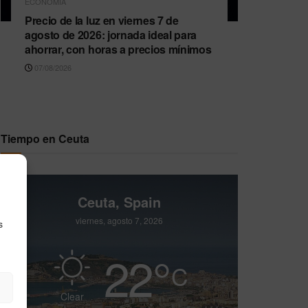
ECONOMÍA
Precio de la luz en viernes 7 de
agosto de 2026: jornada ideal para
ahorrar, con horas a precios mínimos
07/08/2026
Tiempo en Ceuta
Ceuta, Spain
viernes, agosto 7, 2026
s
22
°
C
Clear