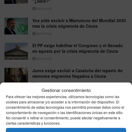
“¿Solo?”
06/08/2026
Vox pide excluir a Marruecos del Mundial 2030
tras la crisis migratoria de Ceuta
06/08/2026
El PP exige habilitar el Congreso y el Senado
en agosto por la crisis migratoria de Ceuta
06/08/2026
Junts exige excluir a Cataluña del reparto de
menores migrantes llegados a Ceuta
05/08/2026
Gestionar consentimiento
Nicole Delgado responde a Pablo Fernández
Para ofrecer las mejores experiencias, utilizamos tecnologías como las
en directo por la Ley Trans: “No permito que
cookies para almacenar y/o acceder a la información del dispositivo. El
piense por mí”
consentimiento de estas tecnologías nos permitirá procesar datos como el
comportamiento de navegación o las identificaciones únicas en este sitio.
05/08/2026
No consentir o retirar el consentimiento, puede afectar negativamente a
ciertas características y funciones.