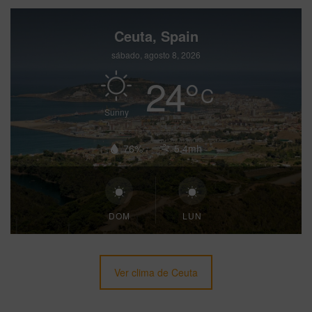
Ceuta, Spain
sábado, agosto 8, 2026
24
°
C
Sunny
76%
5.4mh
DOM
LUN
Ver clima de Ceuta