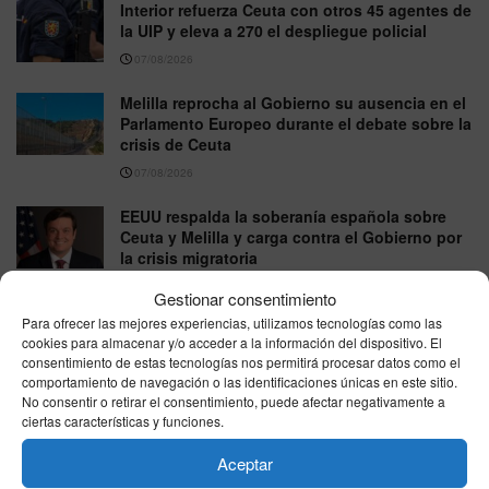
Interior refuerza Ceuta con otros 45 agentes de
la UIP y eleva a 270 el despliegue policial
07/08/2026
Melilla reprocha al Gobierno su ausencia en el
Parlamento Europeo durante el debate sobre la
crisis de Ceuta
07/08/2026
EEUU respalda la soberanía española sobre
Ceuta y Melilla y carga contra el Gobierno por
la crisis migratoria
07/08/2026
Gestionar consentimiento
Para ofrecer las mejores experiencias, utilizamos tecnologías como las
cookies para almacenar y/o acceder a la información del dispositivo. El
VER MÁS
consentimiento de estas tecnologías nos permitirá procesar datos como el
comportamiento de navegación o las identificaciones únicas en este sitio.
No consentir o retirar el consentimiento, puede afectar negativamente a
ciertas características y funciones.
Última hora
Aceptar