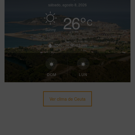
sábado, agosto 8, 2026
26
°
C
Sunny
70%
13mh
DOM
LUN
Ver clima de Ceuta