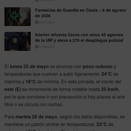
08/08/2026
Farmacias de Guardia en Ceuta – 8 de agosto
de 2026
08/08/2026
Interior refuerza Ceuta con otros 45 agentes
de la UIP y eleva a 270 el despliegue policial
07/08/2026
El
lunes 25 de mayo
se anuncia con
poco nuboso
y
temperaturas que vuelven a subir ligeramente:
24°C
de
máxima y
18°C
de mínima. En esta jornada, el viento del
este (E)
se incrementa de forma notable hasta
25 km/h
,
por lo que conviene ir con precaución si hay planes al aire
libre o se circula con rachas.
Para
martes 26 de mayo
, según los datos disponibles, se
mantiene un patrón similar en temperaturas:
23°C
de