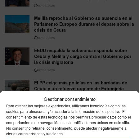
07/08/2026
Melilla reprocha al Gobierno su ausencia en el
Parlamento Europeo durante el debate sobre la
crisis de Ceuta
07/08/2026
EEUU respalda la soberanía española sobre
Ceuta y Melilla y carga contra el Gobierno por
la crisis migratoria
07/08/2026
El PP exige más policías en las barriadas de
Ceuta y un refuerzo urgente de Extranjería
07/08/2026
Gestionar consentimiento
Para ofrecer las mejores experiencias, utilizamos tecnologías como las
El PP de Ceuta se suma a la concentración del
cookies para almacenar y/o acceder a la información del dispositivo. El
domingo y llama al resto de partidos a
consentimiento de estas tecnologías nos permitirá procesar datos como el
participar unidos
comportamiento de navegación o las identificaciones únicas en este sitio.
No consentir o retirar el consentimiento, puede afectar negativamente a
07/08/2026
ciertas características y funciones.