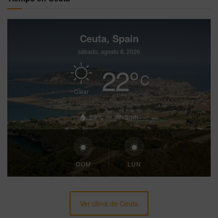
Ceuta, Spain
sábado, agosto 8, 2026
22
°
C
Clear
89%
5mh
DOM
LUN
Ver clima de Ceuta