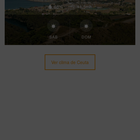
68%
11.5mh
SÁB
DOM
Ver clima de Ceuta