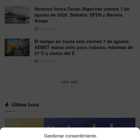
Horarios ferrys Ceuta–Algeciras viernes 7 de
agosto de 2026: Baleària, DFDS y Naviera
Armas
07/08/2026
El tiempo en Ceuta este viernes 7 de agosto:
AEMET marca cielo poco nuboso, máximas de
27°C y viento del E
07/08/2026
VER MÁS
Última hora
Gestionar consentimiento