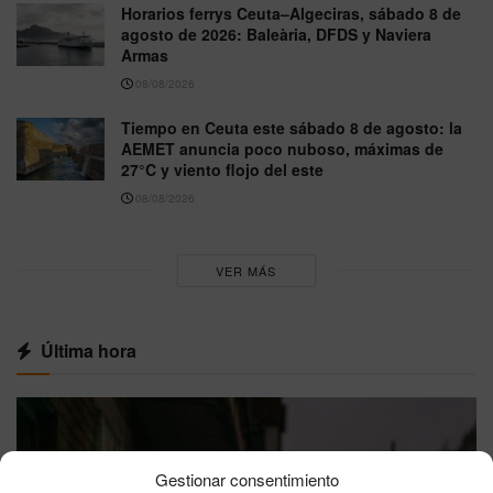
Horarios ferrys Ceuta–Algeciras, sábado 8 de
agosto de 2026: Baleària, DFDS y Naviera
Armas
08/08/2026
Tiempo en Ceuta este sábado 8 de agosto: la
AEMET anuncia poco nuboso, máximas de
27°C y viento flojo del este
08/08/2026
VER MÁS
Última hora
Gestionar consentimiento