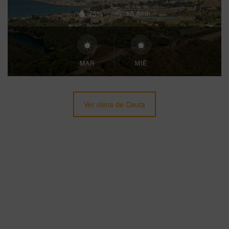
75%
15.8mh
MAR
MIÉ
Ver clima de Ceuta