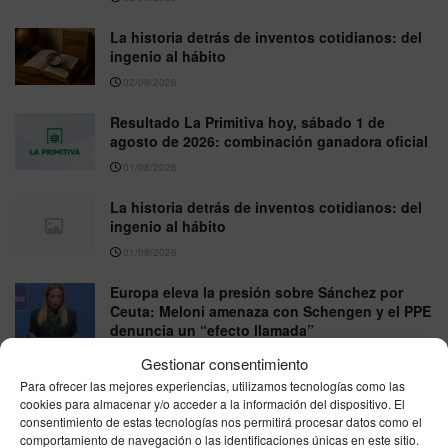
La historia detrás de inventos cotidianos: del
ingenio al hábito
02/08/2026
Resultado La Primitiva hoy, sábado 1 de
agosto de 2026: combinación ganadora oficial
01/08/2026
La historia detrás de inventos cotidianos: del
ingenio al hábito
01/08/2026
Europa eleva la presión sobre Sánchez por
Ceuta: Meloni amenaza con Schengen y el PPE
denuncia un “efecto llamada”
31/07/2026
Gestionar consentimiento
Para ofrecer las mejores experiencias, utilizamos tecnologías como las
Trucos de cocina para principiantes: atajos
cookies para almacenar y/o acceder a la información del dispositivo. El
sencillos, seguridad y sabor
consentimiento de estas tecnologías nos permitirá procesar datos como el
comportamiento de navegación o las identificaciones únicas en este sitio.
26/07/2026