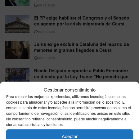
06/08/2026
El PP exige habilitar el Congreso y el Senado
en agosto por la crisis migratoria de Ceuta
06/08/2026
Junts exige excluir a Cataluña del reparto de
menores migrantes llegados a Ceuta
05/08/2026
Nicole Delgado responde a Pablo Fernández
en directo por la Ley Trans: “No permito que
piense por mí”
Gestionar consentimiento
05/08/2026
Para ofrecer las mejores experiencias, utilizamos tecnologías como las
cookies para almacenar y/o acceder a la información del dispositivo. El
consentimiento de estas tecnologías nos permitirá procesar datos como el
VER MÁS
comportamiento de navegación o las identificaciones únicas en este sitio.
No consentir o retirar el consentimiento, puede afectar negativamente a
ciertas características y funciones.
Última hora
Aceptar