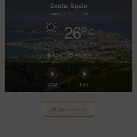
Ceuta, Spain
sábado, agosto 8, 2026
26
°
C
Sunny
68%
10.8mh
DOM
LUN
Ver clima de Ceuta