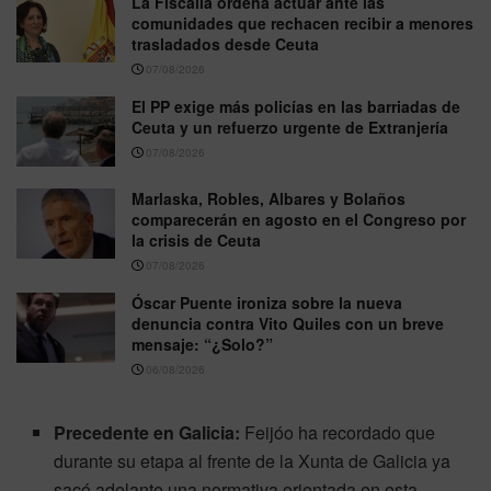
La Fiscalía ordena actuar ante las
comunidades que rechacen recibir a menores
trasladados desde Ceuta
07/08/2026
El PP exige más policías en las barriadas de
Ceuta y un refuerzo urgente de Extranjería
07/08/2026
Marlaska, Robles, Albares y Bolaños
comparecerán en agosto en el Congreso por
la crisis de Ceuta
07/08/2026
Óscar Puente ironiza sobre la nueva
denuncia contra Vito Quiles con un breve
mensaje: “¿Solo?”
06/08/2026
Precedente en Galicia:
Feijóo ha recordado que
durante su etapa al frente de la Xunta de Galicia ya
sacó adelante una normativa orientada en esta