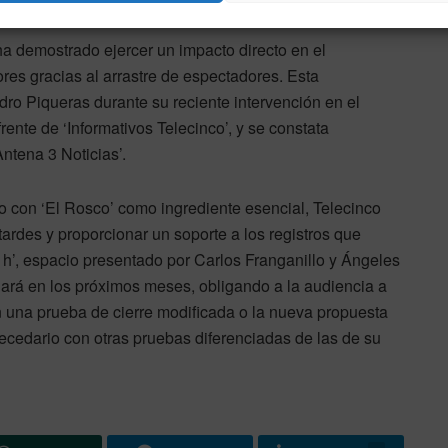
a demostrado ejercer un impacto directo en el
ores gracias al arrastre de espectadores. Esta
dro Piqueras durante su reciente intervención en el
rente de ‘Informativos Telecinco’, y se constata
ntena 3 Noticias’.
o con ‘El Rosco’ como ingrediente esencial, Telecinco
tardes y proporcionar un soporte a los registros que
1h’, espacio presentado por Carlos Franganillo y Ángeles
iará en los próximos meses, obligando a la audiencia a
on una prueba de cierre modificada o la nueva propuesta
becedario con otras pruebas diferenciadas de las de su