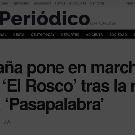
scopo
Farmacias
Helicóptero
Ferrys
Autobuses
Santoral
viern
ONAL
CEUTA
CEUTA TODAY
DEPORTES
AD CEUTA
SOCIEDAD
aña pone en marc
‘El Rosco’ tras la 
a ‘Pasapalabra’
A
A