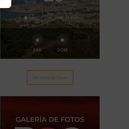
Sunny
68%
11.5mh
SÁB
DOM
Ver clima de Ceuta