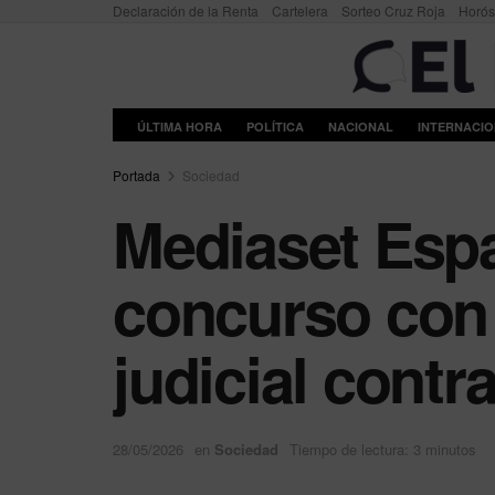
Declaración de la Renta
Cartelera
Sorteo Cruz Roja
Horó
ÚLTIMA HORA
POLÍTICA
NACIONAL
INTERNACI
Portada
Sociedad
Mediaset Esp
concurso con 
judicial contr
28/05/2026
en
Sociedad
Tiempo de lectura: 3 minutos