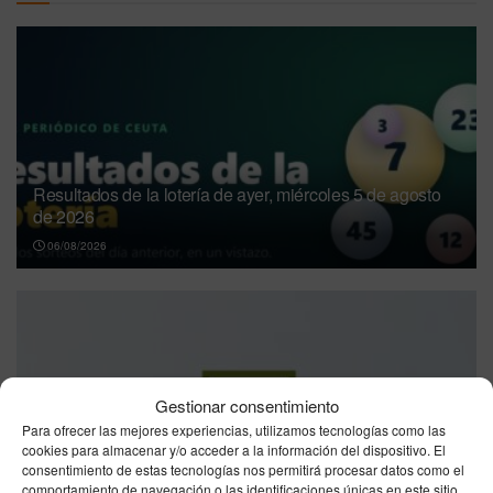
Resultados de la lotería de ayer, miércoles 5 de agosto
de 2026
06/08/2026
Gestionar consentimiento
Para ofrecer las mejores experiencias, utilizamos tecnologías como las
cookies para almacenar y/o acceder a la información del dispositivo. El
Resultado Bonoloto hoy, miércoles 5 de agosto de 2026:
consentimiento de estas tecnologías nos permitirá procesar datos como el
combinación ganadora oficial
comportamiento de navegación o las identificaciones únicas en este sitio.