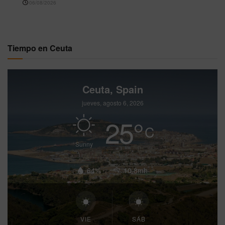
06/08/2026
Tiempo en Ceuta
Ceuta, Spain
jueves, agosto 6, 2026
25
°
C
Sunny
64%
10.8mh
VIE
SÁB